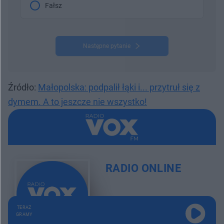
Fałsz
Następne pytanie
Źródło:
Małopolska: podpalił łąki i... przytruł się z
dymem. A to jeszcze nie wszystko!
RADIO ONLINE
TERAZ
GRAMY