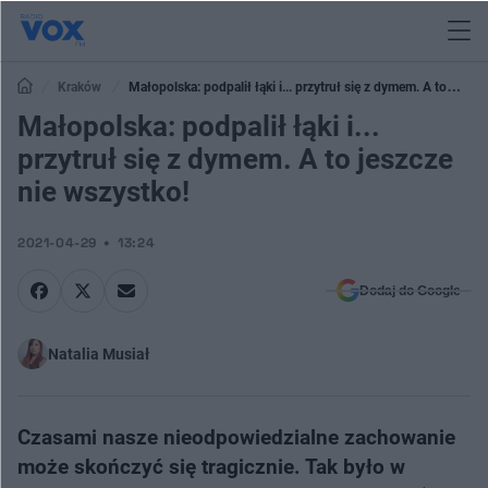
Kraków
Małopolska: podpalił łąki i... przytruł się z dymem. A to
jeszcze nie wszystko!
Małopolska: podpalił łąki i...
przytruł się z dymem. A to jeszcze
nie wszystko!
2021-04-29
13:24
Dodaj do Google
Natalia Musiał
Czasami nasze nieodpowiedzialne zachowanie
może skończyć się tragicznie. Tak było w