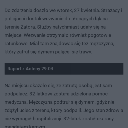
Do zdarzenia doszło we wtorek, 27 kwietnia. Strażacy i
policjanci dostali wezwanie do płonących łąk na
terenie Zatora. Służby natychmiast udały się na
miejsce. Wezwanie otrzymało również pogotowie
ratunkowe. Miał tam znajdować się też mężczyzna,
który zatruł się dymem palącej się trawy.
Raport z Anteny 29.04
Nie można odtworzyć wideo
Spróbuj ponownie
Na miejscu okazało się, że zatrutą osobą jest sam
podpalacz. 32-latkowi została udzielona pomoc
medyczna. Mężczyzna podtruł się dymem, gdyż nie
zdążył uciec z terenu, który podpalił. Jego stan zdrowia
nie wymagał hospitalizacji. 32-latek został ukarany
mandatem karnym.