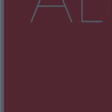
Więcej
NAJNOWSZE:
Zmiany i przesunięcia remontu bulwaru w
Gorzowie. Dlaczego?
Policjanci z Przysuchy odnaleźli ciało 40-letniej
kobiety. Dwie osoby usłyszały zarzut zabójstwa
Burze sparaliżowały region. Strażacy
interweniowali 58 razy
Trwa walka z nosówką w schronisku. Są
śmiertelne przypadki. Uruchomiono zbiórkę!