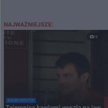
NAJWAŻNIEJSZE:
12
KULISY HITU TVP
Tajemnica kawiarni wyszła na jaw.