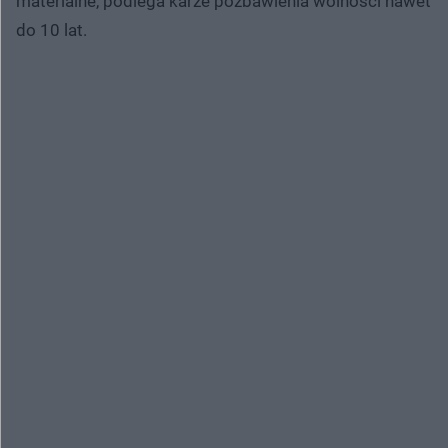
materialne, podlega karze pozbawienia wolności nawet
do 10 lat.