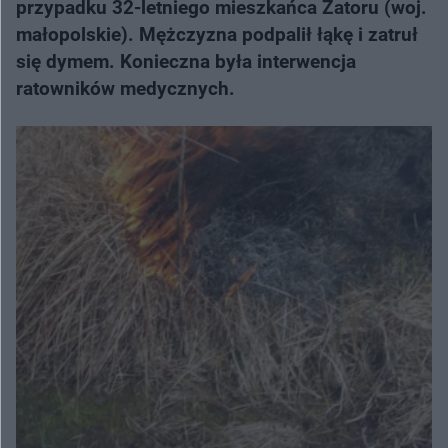
przypadku 32-letniego mieszkańca Zatoru (woj.
małopolskie). Mężczyzna podpalił łąkę i zatruł
się dymem. Konieczna była interwencja
ratowników medycznych.