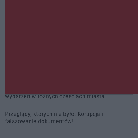
Policjanci z Przysuchy odnaleźli ciało 40-letniej
kobiety. Dwie osoby usłyszały zarzut zabójstwa
Burze sparaliżowały region. Strażacy
interweniowali 58 razy
Trwa walka z nosówką w schronisku. Są
śmiertelne przypadki. Uruchomiono zbiórkę!
Radom Music Camp 2026. Trzy dni koncertów i
wydarzeń w różnych częściach miasta
Przeglądy, których nie było. Korupcja i
fałszowanie dokumentów!