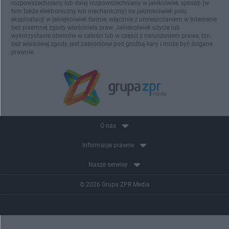
rozpowszechniany lub dalej rozpowszechniany w jakikolwiek sposób (w
tym także elektroniczny lub mechaniczny) na jakimkolwiek polu
eksploatacji w jakiejkolwiek formie, włącznie z umieszczaniem w Internecie
bez pisemnej zgody właściciela praw. Jakiekolwiek użycie lub
wykorzystanie utworów w całości lub w części z naruszeniem prawa, tzn.
bez właściwej zgody, jest zabronione pod groźbą kary i może być ścigane
prawnie.
O nas
Informacje prawne
Nasze serwisy
© 2026 Grupa ZPR Media