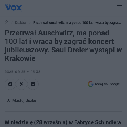
Kraków
Przetrwał Auschwitz, ma ponad 100 lat i wraca by zagrać
koncert jubileuszowy. Saul Dreier wystąpi w Krakowie
Przetrwał Auschwitz, ma ponad
100 lat i wraca by zagrać koncert
jubileuszowy. Saul Dreier wystąpi w
Krakowie
2025-09-25
15:38
Dodaj do Google
Maciej Uszko
W niedzielę (28 września) w Fabryce Schindlera