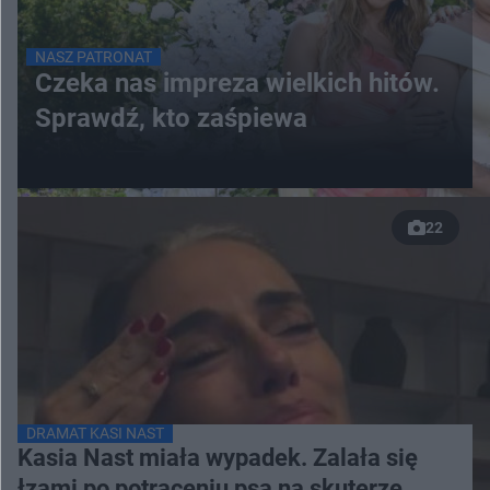
NASZ PATRONAT
Czeka nas impreza wielkich hitów.
Sprawdź, kto zaśpiewa
22
DRAMAT KASI NAST
Kasia Nast miała wypadek. Zalała się
łzami po potrąceniu psa na skuterze