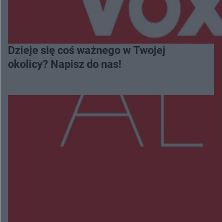
Dzieje się coś ważnego w Twojej
okolicy? Napisz do nas!
Więcej
NAJNOWSZE:
Wsola: Renault uderzyło w słup i stanął w
płomieniach. 49-latek trafił do szpitala