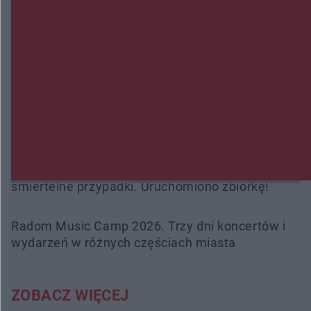
Zmiany i przesunięcia remontu bulwaru w
Gorzowie. Dlaczego?
Policjanci z Przysuchy odnaleźli ciało 40-letniej
kobiety. Dwie osoby usłyszały zarzut zabójstwa
Burze sparaliżowały region. Strażacy
interweniowali 58 razy
Trwa walka z nosówką w schronisku. Są
śmiertelne przypadki. Uruchomiono zbiórkę!
Radom Music Camp 2026. Trzy dni koncertów i
wydarzeń w różnych częściach miasta
ZOBACZ WIĘCEJ