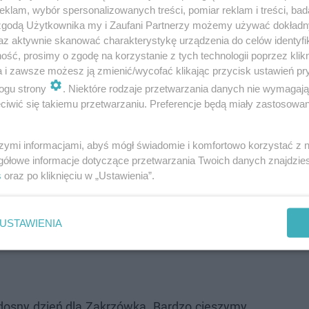
iszalski, Prezydent Krakowa.
klam, wybór spersonalizowanych treści, pomiar reklam i treści, bad
 zgodą Użytkownika my i Zaufani Partnerzy możemy używać dokład
az aktywnie skanować charakterystykę urządzenia do celów identyfi
.
ść, prosimy o zgodę na korzystanie z tych technologii poprzez klikn
a i zawsze możesz ją zmienić/wycofać klikając przycisk ustawień pr
ogu strony
. Niektóre rodzaje przetwarzania danych nie wymagaj
iwić się takiemu przetwarzaniu. Preferencje będą miały zastosowanie
szymi informacjami, abyś mógł świadomie i komfortowo korzystać z
gółowe informacje dotyczące przetwarzania Twoich danych znajdzi
s
oraz po kliknięciu w „Ustawienia”.
USTAWIENIA
adosny dzień dla Zakrzówka. Bardzo cieszymy