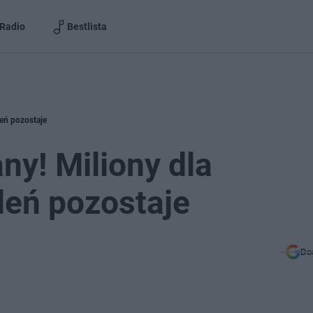
Radio
Bestlista
leń pozostaje
y! Miliony dla
leń pozostaje
Do