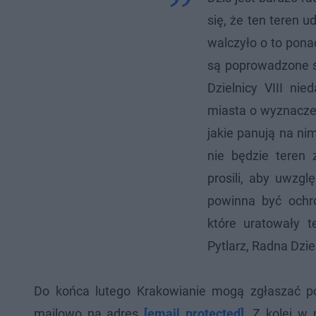
się, że ten teren 
walczyło o to pona
są poprowadzone ś
Dzielnicy VIII ni
miasta o wyznaczeni
jakie panują na ni
nie będzie teren
prosili, aby uwzgl
powinna być ochro
które uratowały 
Pytlarz, Radna Dzie
Do końca lutego Krakowianie mogą zgłaszać p
mailowo na adres
[email protected]
. Z kolei w 