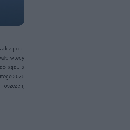
 Należą one
wało wtedy
 do sądu z
utego 2026
 roszczeń,