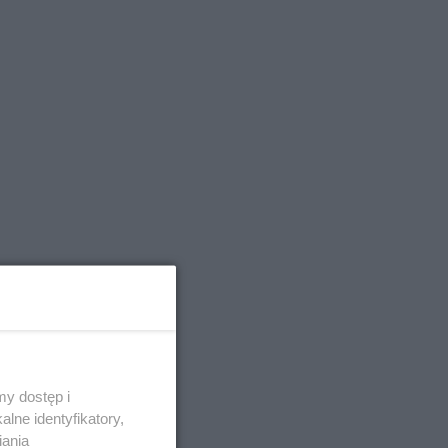
y dostęp i
lne identyfikatory,
iania