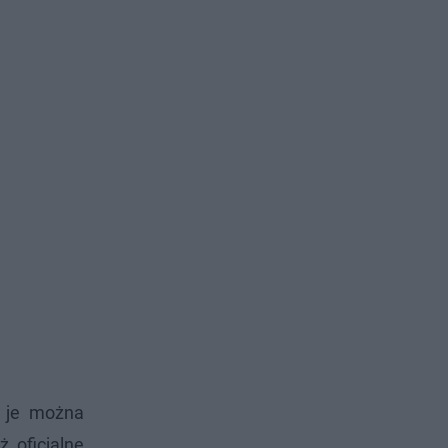
ć je można
ż oficjalne