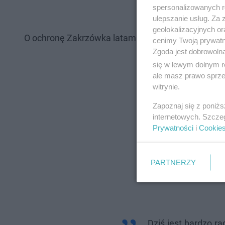
mówi Aleksander M
spersonalizowanych re
ulepszanie usług. Za
geolokalizacyjnych or
O ochronę Zakrzówka latami walczyli mieszkańcy
cenimy Twoją prywatno
Zgoda jest dobrowoln
się w lewym dolnym r
ale masz prawo sprzec
witrynie.
Zapoznaj się z poniż
internetowych. Szcze
Prywatności
i
Cookie
PARTNERZY
Dziś jest bardzo r