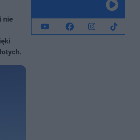
 nie
ięki
łotych.