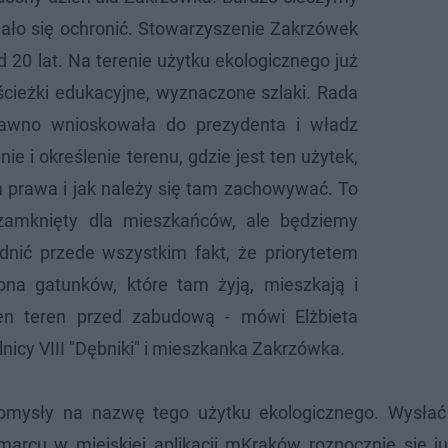
udało się ochronić. Stowarzyszenie Zakrzówek
d 20 lat. Na terenie użytku ekologicznego już
cieżki edukacyjne, wyznaczone szlaki. Rada
edawno wnioskowała do prezydenta i władz
e i określenie terenu, gdzie jest ten użytek,
m prawa i jak należy się tam zachowywać. To
 zamknięty dla mieszkańców, ale będziemy
ędnić przede wszystkim fakt, że priorytetem
na gatunków, które tam żyją, mieszkają i
ten teren przed zabudową - mówi Elżbieta
lnicy VIII "Dębniki" i mieszkanka Zakrzówka.
omysły na nazwę tego użytku ekologicznego. Wysła
marcu w miejskiej aplikacji mKraków rozpocznie się ju