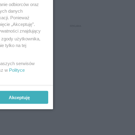
anie odbiorców oraz
nych danych
kacji. Ponieważ
ięcie „Akceptuję”.
ywatności znajdujący
ą zgody użytkownika,
 tylko na tej
 naszych serwisów
esz w
Polityce
Akceptuję