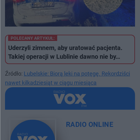
POLECANY ARTYKUŁ:
Uderzyli zimnem, aby uratować pacjenta.
Takiej operacji w Lublinie dawno nie by…
Źródło:
Lubelskie: Biorą leki na potęgę. Rekordziści
nawet kilkadziesiąt w ciągu miesiąca
RADIO ONLINE