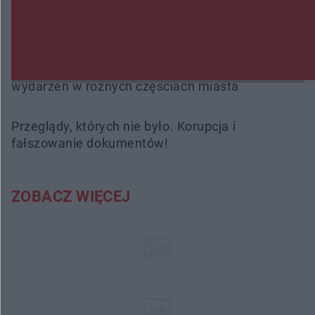
Trwa walka z nosówką w schronisku. Są
śmiertelne przypadki. Uruchomiono zbiórkę!
Radom Music Camp 2026. Trzy dni koncertów i
wydarzeń w różnych częściach miasta
Przeglądy, których nie było. Korupcja i
fałszowanie dokumentów!
ZOBACZ WIĘCEJ