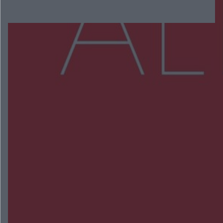
Więcej
NAJNOWSZE:
Zmiany i przesunięcia remontu bulwaru w
Gorzowie. Dlaczego?
Policjanci z Przysuchy odnaleźli ciało 40-letniej
kobiety. Dwie osoby usłyszały zarzut zabójstwa
Burze sparaliżowały region. Strażacy
interweniowali 58 razy