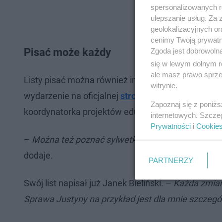
spersonalizowanych re
ulepszanie usług. Za
geolokalizacyjnych or
cenimy Twoją prywatno
Pisać może każdy
Zgoda jest dobrowoln
się w lewym dolnym r
ale masz prawo sprzec
Listy pisać można również indywidualnie jeszcze 
witrynie.
wydarzenie na oficjalnej
stronie
. –
Mamy wówczas 
Zapoznaj się z poniż
koordynatorka projektów edukacyjnych w Amnesty 
internetowych. Szcze
Prywatności
i
Cookie
–
Można też poznać sylwetki bohaterów i bohater
dodaje.
PARTNERZY
Swój list napisał już Janek Bieliński. –
Każda zmian
Sprawa Justyny na przykład jest dla mnie szczeg