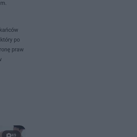
ym.
zkańców
 który po
hronę praw
w
49