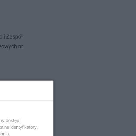
o i Zespół
wowych nr
y dostęp i
lne identyfikatory,
iania