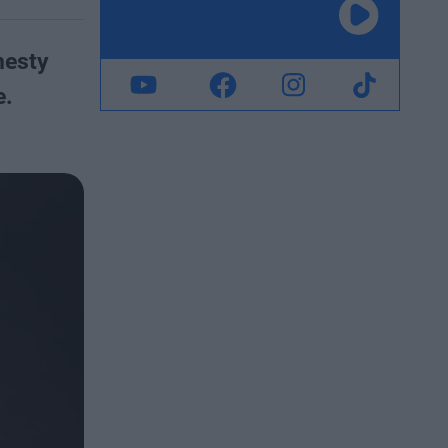
nesty
e.