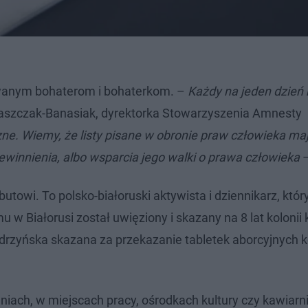
owanym bohaterom i bohaterkom. –
Każdy na jeden dzień
szczak-Banasiak, dyrektorka Stowarzyszenia Amnesty
eczne. Wiemy, że listy pisane w obronie praw człowieka m
ewinnienia, albo wsparcia jego walki o prawa człowieka
–
owi. To polsko-białoruski aktywista i dziennikarz, któr
u w Białorusi został uwięziony i skazany na 8 lat kolonii 
rzyńska skazana za przekazanie tabletek aborcyjnych k
iach, w miejscach pracy, ośrodkach kultury czy kawiarn