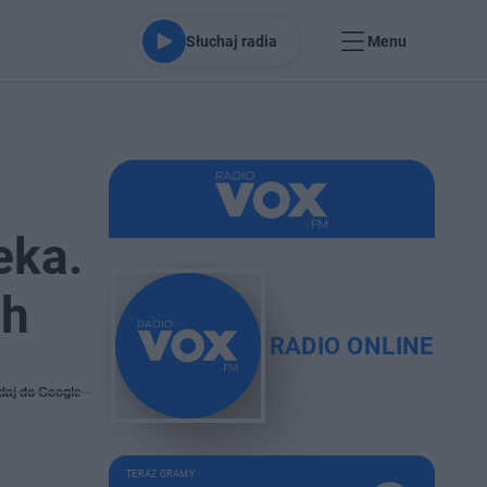
Słuchaj radia
Menu
eka.
ch
RADIO ONLINE
daj do Google
TERAZ GRAMY