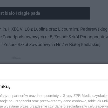
t biało i ciągle pada
in. I, XIX, VI LO z Lublina oraz Liceum im. Paderewskieg
zkół Ponadpodstawowych nr 5, Zespół Szkół Ponadpodsta
i Zespół Szkół Zawodowych Nr 2 w Białej Podlaskiej.
niku,
fanych partnerów oraz inne podmioty z Grupy ZPR Media uzyskujem
cje na urządzeniu oraz przetwarzamy dane osobowe, takie jak unika
je wysyłane przez urządzenie czy dane przeglądania w celu zapewn