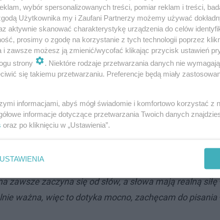
klam, wybór spersonalizowanych treści, pomiar reklam i treści, bad
 zgodą Użytkownika my i Zaufani Partnerzy możemy używać dokład
az aktywnie skanować charakterystykę urządzenia do celów identyfi
ść, prosimy o zgodę na korzystanie z tych technologii poprzez klikn
a i zawsze możesz ją zmienić/wycofać klikając przycisk ustawień pr
ogu strony
. Niektóre rodzaje przetwarzania danych nie wymagaj
iwić się takiemu przetwarzaniu. Preferencje będą miały zastosowanie
do 10 grudnia. Cały czas można dołączyć. Wystarczy zar
dostęp do scenariuszy zajęć
– mówi Justyna Kuzar-De
szymi informacjami, abyś mógł świadomie i komfortowo korzystać z
International.
gółowe informacje dotyczące przetwarzania Twoich danych znajdzi
s
oraz po kliknięciu w „Ustawienia”.
ek i analizować zagadnienia związane z prawami człowi
USTAWIENIA
a zawsze zaczyna się od słów, a słowa mają realną siłę
ólnie ważna, więc to dotyka mocno, zachęcam do pisania