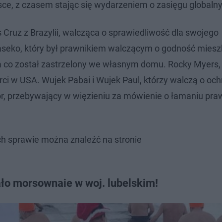
ce, z czasem stając się wydarzeniem o zasięgu globaln
 Cruz z Brazylii, walcząca o sprawiedliwość dla swojego
seko, który był prawnikiem walczącym o godność mies
 za co został zastrzelony we własnym domu. Rocky Myers,
rci w USA. Wujek Pabai i Wujek Paul, którzy walczą o oc
, przebywający w więzieniu za mówienie o łamaniu pra
 ich sprawie można znaleźć na stronie
ało morsownaie w woj. lubelskim!