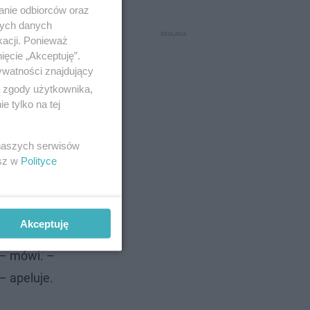
anie odbiorców oraz
nych danych
kacji. Ponieważ
ięcie „Akceptuję”.
ywatności znajdujący
ą zgody użytkownika,
 tylko na tej
ejestrować
mbele,
 naszych serwisów
esz w
Polityce
eka
–
Akceptuję
– mówi. –
– apeluje.