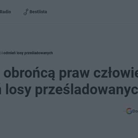
Radio
Bestlista
t i odmień losy prześladowanych
 obrońcą praw człowi
eń losy prześladowany
Do