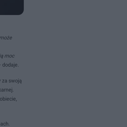
 może
ają moc
 dodaje.
y za swoją
karnej.
obiecie,
iach.