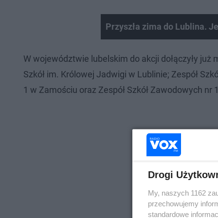
Przyszła zima do Lublina. Jes
W województwie lubelskim do akcji dołączyły już m.
Szkół im. Królowej Jadwigi w Lublinie; Zespół S
1 w Zamościu oraz Zespół Szkół Zawodowych nr 1 
Drogi Użytkow
My, naszych 1162 zau
przechowujemy informa
standardowe informac