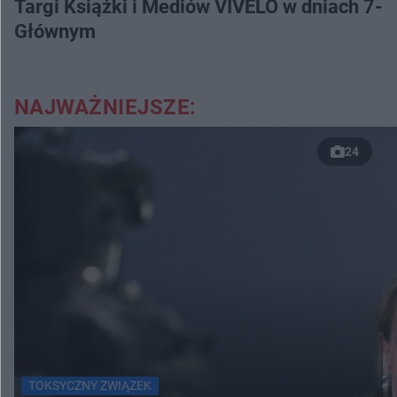
Targi Książki i Mediów VIVELO w dniach 7-8
Głównym
NAJWAŻNIEJSZE:
24
TOKSYCZNY ZWIĄZEK