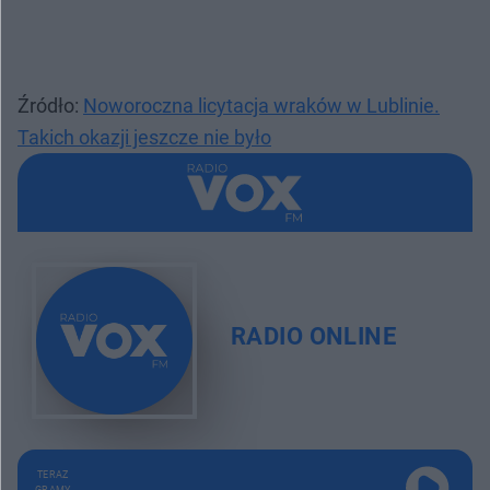
Źródło:
Noworoczna licytacja wraków w Lublinie.
Takich okazji jeszcze nie było
RADIO ONLINE
TERAZ
GRAMY