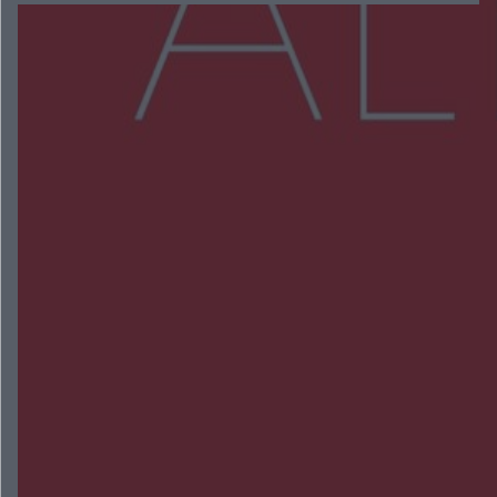
Więcej
NAJNOWSZE:
Zmiany i przesunięcia remontu bulwaru w
Gorzowie. Dlaczego?
Policjanci z Przysuchy odnaleźli ciało 40-letniej
kobiety. Dwie osoby usłyszały zarzut zabójstwa
Burze sparaliżowały region. Strażacy
interweniowali 58 razy
Trwa walka z nosówką w schronisku. Są
śmiertelne przypadki. Uruchomiono zbiórkę!