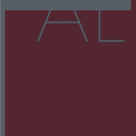
Więcej
NAJNOWSZE:
Wsola: Renault uderzyło w słup i stanął w
płomieniach. 49-latek trafił do szpitala
Zmiany i przesunięcia remontu bulwaru w
Gorzowie. Dlaczego?
Policjanci z Przysuchy odnaleźli ciało 40-letniej
kobiety. Dwie osoby usłyszały zarzut zabójstwa