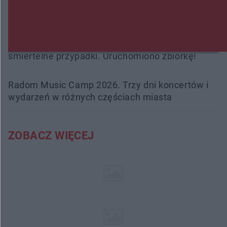
Burze sparaliżowały region. Strażacy
interweniowali 58 razy
Trwa walka z nosówką w schronisku. Są
śmiertelne przypadki. Uruchomiono zbiórkę!
Radom Music Camp 2026. Trzy dni koncertów i
wydarzeń w różnych częściach miasta
ZOBACZ WIĘCEJ