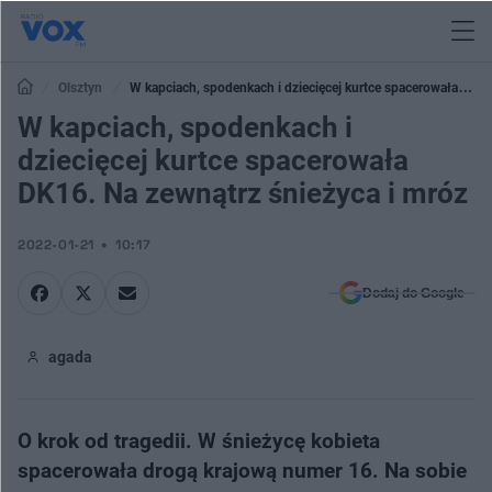
Olsztyn
W kapciach, spodenkach i dziecięcej kurtce spacerowała
DK16. Na zewnątrz śnieżyca i mróz
W kapciach, spodenkach i
dziecięcej kurtce spacerowała
DK16. Na zewnątrz śnieżyca i mróz
2022-01-21
10:17
Dodaj do Google
agada
O krok od tragedii. W śnieżycę kobieta
spacerowała drogą krajową numer 16. Na sobie