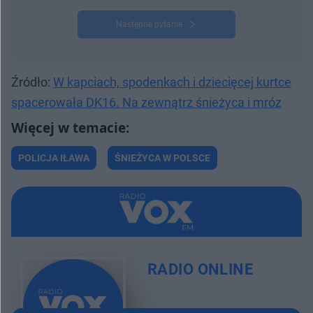
Następne pytanie
Źródło:
W kapciach, spodenkach i dziecięcej kurtce
spacerowała DK16. Na zewnątrz śnieżyca i mróz
POLICJA IŁAWA
ŚNIEŻYCA W POLSCE
RADIO ONLINE