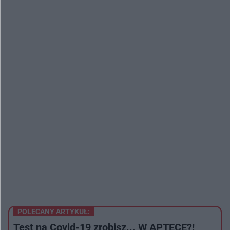
POLECANY ARTYKUŁ:
Test na Covid-19 zrobisz... W APTECE?!