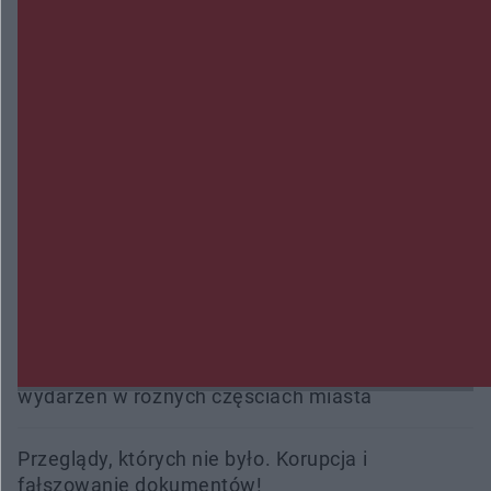
Zmiany i przesunięcia remontu bulwaru w
Gorzowie. Dlaczego?
Policjanci z Przysuchy odnaleźli ciało 40-letniej
kobiety. Dwie osoby usłyszały zarzut zabójstwa
Burze sparaliżowały region. Strażacy
interweniowali 58 razy
Trwa walka z nosówką w schronisku. Są
śmiertelne przypadki. Uruchomiono zbiórkę!
Radom Music Camp 2026. Trzy dni koncertów i
wydarzeń w różnych częściach miasta
Przeglądy, których nie było. Korupcja i
fałszowanie dokumentów!