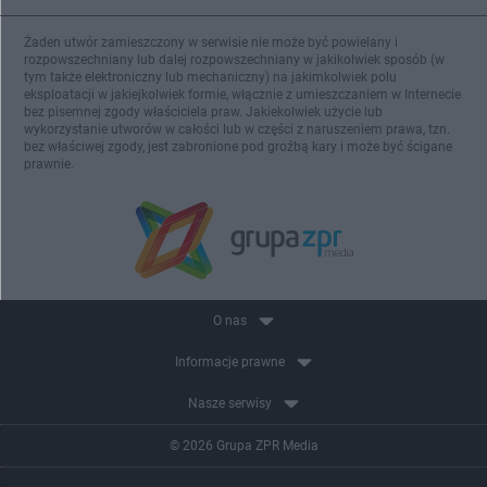
Żaden utwór zamieszczony w serwisie nie może być powielany i
rozpowszechniany lub dalej rozpowszechniany w jakikolwiek sposób (w
tym także elektroniczny lub mechaniczny) na jakimkolwiek polu
eksploatacji w jakiejkolwiek formie, włącznie z umieszczaniem w Internecie
bez pisemnej zgody właściciela praw. Jakiekolwiek użycie lub
wykorzystanie utworów w całości lub w części z naruszeniem prawa, tzn.
bez właściwej zgody, jest zabronione pod groźbą kary i może być ścigane
prawnie.
O nas
Informacje prawne
Nasze serwisy
© 2026 Grupa ZPR Media