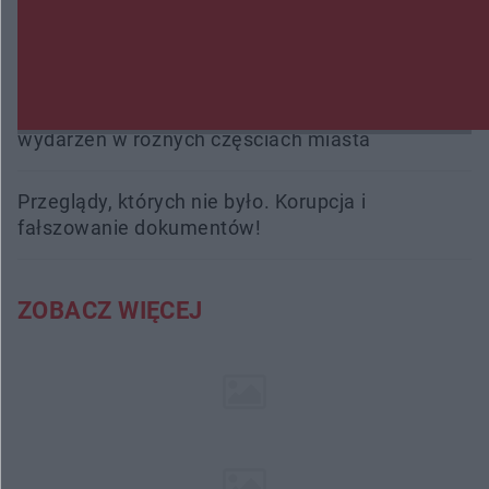
Trwa walka z nosówką w schronisku. Są
śmiertelne przypadki. Uruchomiono zbiórkę!
Radom Music Camp 2026. Trzy dni koncertów i
wydarzeń w różnych częściach miasta
Przeglądy, których nie było. Korupcja i
fałszowanie dokumentów!
ZOBACZ WIĘCEJ