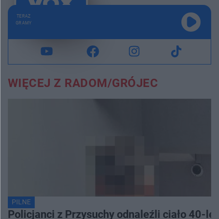
TERAZ
GRAMY
WIĘCEJ Z RADOM/GRÓJEC
PILNE
Policjanci z Przysuchy odnaleźli ciało 40-le