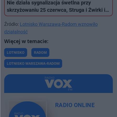
Nie działa sygnalizacja śwetlna przy
skrzyżowaniu 25 czerwca, Struga i Żwirki i…
Źródło:
Lotnisko Warszawa-Radom wznowiło
działalność
LOTNISKO
RADOM
LOTNISKO WARSZAWA-RADOM
RADIO ONLINE