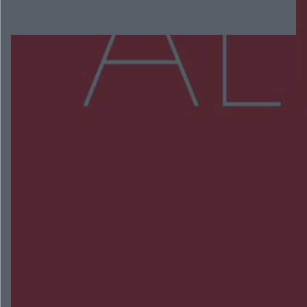
Więcej
NAJNOWSZE:
Zmiany i przesunięcia remontu bulwaru w
Gorzowie. Dlaczego?
Policjanci z Przysuchy odnaleźli ciało 40-letniej
kobiety. Dwie osoby usłyszały zarzut zabójstwa
Burze sparaliżowały region. Strażacy
interweniowali 58 razy