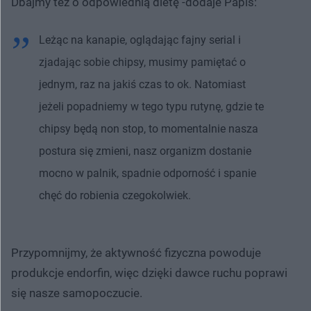
Dbajmy też o odpowiednią dietę -dodaje Papis:
Leżąc na kanapie, oglądając fajny serial i
zjadając sobie chipsy, musimy pamiętać o
jednym, raz na jakiś czas to ok. Natomiast
jeżeli popadniemy w tego typu rutynę, gdzie te
chipsy będą non stop, to momentalnie nasza
postura się zmieni, nasz organizm dostanie
mocno w palnik, spadnie odporność i spanie
chęć do robienia czegokolwiek.
Przypomnijmy, że aktywność fizyczna powoduje
produkcje endorfin, więc dzięki dawce ruchu poprawi
się nasze samopoczucie.