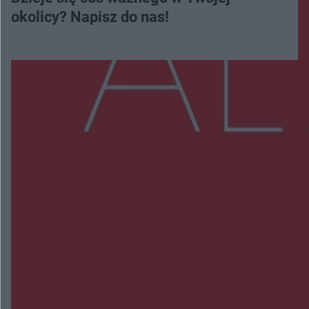
okolicy? Napisz do nas!
Więcej
NAJNOWSZE:
Zmiany i przesunięcia remontu bulwaru w
Gorzowie. Dlaczego?
Policjanci z Przysuchy odnaleźli ciało 40-letniej
kobiety. Dwie osoby usłyszały zarzut zabójstwa
Burze sparaliżowały region. Strażacy