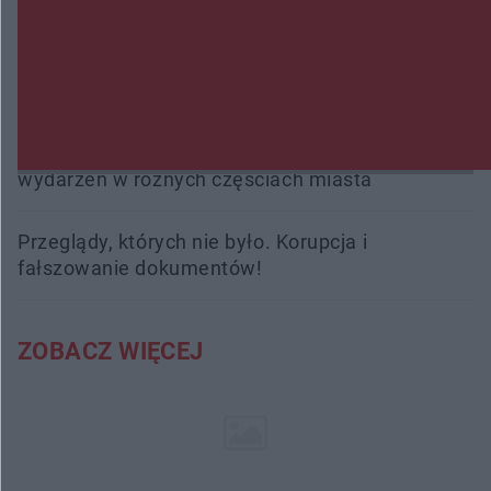
interweniowali 58 razy
Trwa walka z nosówką w schronisku. Są
śmiertelne przypadki. Uruchomiono zbiórkę!
Radom Music Camp 2026. Trzy dni koncertów i
wydarzeń w różnych częściach miasta
Przeglądy, których nie było. Korupcja i
fałszowanie dokumentów!
ZOBACZ WIĘCEJ