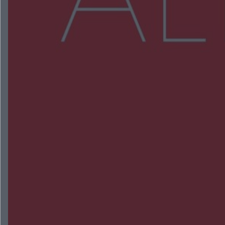
Więcej
NAJNOWSZE:
Przeglądy, których nie było. Korupcja i
fałszowanie dokumentów!
Beach Ball Radom na Borkach. Turniej otworzy
nowe boiska dla mieszkańców
Śledztwo w „Drzewnej” przedłużone. Prokuratura
ma czas do 26 października
16 ofiar i 191 wypadków. Mazowiecka policja
podsumowała pierwszy miesiąc wakacji na
drogach