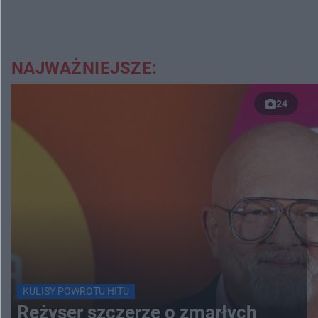
NAJWAŻNIEJSZE:
24
KULISY POWROTU HITU
Reżyser szczerze o zmarłych