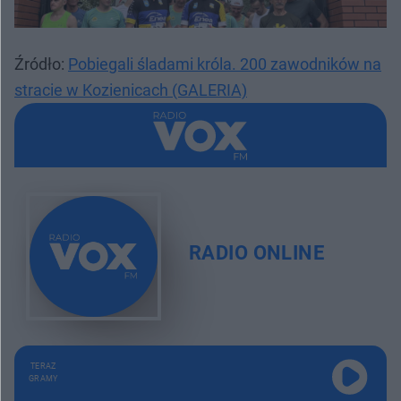
Źródło:
Pobiegali śladami króla. 200 zawodników na
stracie w Kozienicach (GALERIA)
RADIO ONLINE
TERAZ
GRAMY