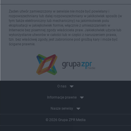
Żaden utwór zamieszczony w serwisie nie może być powielany i
rozpowszechniany lub dalej rozpowszechniany w jakikolwiek sposób (w
tym także elektroniczny lub mechaniczny) na jakimkolwiek polu
eksploatacji w jakiejkolwiek formie, włącznie z umieszczaniem w
Internecie bez pisemnej zgody właściciela praw. Jakiekolwiek użycie lub
wykorzystanie utworów w całości lub w części z naruszeniem prawa,
tzn. bez właściwej zgody, jest zabronione pod groźbą kary i może być
ścigane prawnie.
O nas
Informacje prawne
Nasze serwisy
© 2026 Grupa ZPR Media