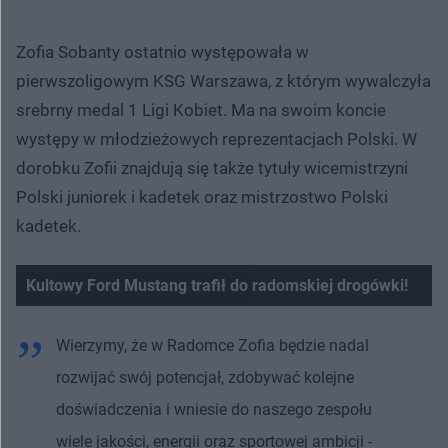
Zofia Sobanty ostatnio występowała w
pierwszoligowym KSG Warszawa, z którym wywalczyła
srebrny medal 1 Ligi Kobiet. Ma na swoim koncie
występy w młodzieżowych reprezentacjach Polski. W
dorobku Zofii znajdują się także tytuły wicemistrzyni
Polski juniorek i kadetek oraz mistrzostwo Polski
kadetek.
Kultowy Ford Mustang trafił do radomskiej drogówki!
Nie można odtworzyć wideo
Spróbuj ponownie
Wierzymy, że w Radomce Zofia będzie nadal
rozwijać swój potencjał, zdobywać kolejne
doświadczenia i wniesie do naszego zespołu
wiele jakości, energii oraz sportowej ambicji -