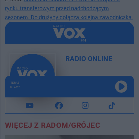
rynku transferowym przed nadchodzącym
sezonem. Do drużyny dołącza kolejna zawodniczka.
RADIO ONLINE
TERAZ
GRAMY
WIĘCEJ Z RADOM/GRÓJEC