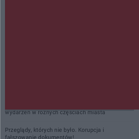
Zmiany i przesunięcia remontu bulwaru w
Gorzowie. Dlaczego?
Policjanci z Przysuchy odnaleźli ciało 40-letniej
kobiety. Dwie osoby usłyszały zarzut zabójstwa
Burze sparaliżowały region. Strażacy
interweniowali 58 razy
Trwa walka z nosówką w schronisku. Są
śmiertelne przypadki. Uruchomiono zbiórkę!
Radom Music Camp 2026. Trzy dni koncertów i
wydarzeń w różnych częściach miasta
Przeglądy, których nie było. Korupcja i
fałszowanie dokumentów!