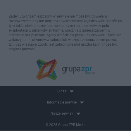
Żaden utwór zamieszczony w serwisie nie może być powielany i
rozpowszechniany lub dalej rozpowszechniany w jakikolwiek sposób (w
tym także elektroniczny lub mechaniczny) na jakimkolwiek polu
eksploatacji w jakiejkolwiek formie, włącznie z umieszczaniem w
Internecie bez pisemnej zgody właściciela praw. Jakiekolwiek użycie lub
wykorzystanie utworów w całości lub w części z naruszeniem prawa,
tzn. bez właściwej zgody, jest zabronione pod groźbą kary i może być
ścigane prawnie.
O nas
Informacje prawne
Nasze serwisy
© 2026 Grupa ZPR Media