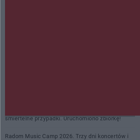
Wsola: Renault uderzyło w słup i stanął w
płomieniach. 49-latek trafił do szpitala
Zmiany i przesunięcia remontu bulwaru w
Gorzowie. Dlaczego?
Policjanci z Przysuchy odnaleźli ciało 40-letniej
kobiety. Dwie osoby usłyszały zarzut zabójstwa
Burze sparaliżowały region. Strażacy
interweniowali 58 razy
Trwa walka z nosówką w schronisku. Są
śmiertelne przypadki. Uruchomiono zbiórkę!
Radom Music Camp 2026. Trzy dni koncertów i