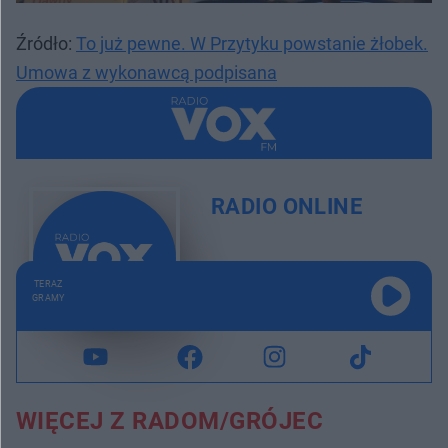
Źródło:
To już pewne. W Przytyku powstanie żłobek.
Umowa z wykonawcą podpisana
RADIO ONLINE
TERAZ
GRAMY
WIĘCEJ Z RADOM/GRÓJEC