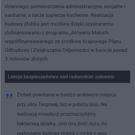
dziennego, pomieszczenia administracyjne, socjalne i
sanitarne, a także zaplecze kuchenne. Realizacja
budowy żłobka jest możliwa dzięki uzyskanemu
dofinansowaniu z programu „Aktywny Maluch
współfinansowanego ze środków Krajowego Planu
Odbudowy i Zwiększania Odporności w kwocie ponad
3 milionów złotych.
Lekcja bezpieczeństwa nad radomskim zalewem
Nie można odtworzyć wideo
Spróbuj ponownie
Żłobek powstanie w bardzo urokliwym miejscu
przy ulicy Targowej, tuż w pobliżu lasu. Na
realizację inwestycji przeznaczyliśmy
hektarową działkę. Jest ona dość duża, bo
realizujemy budowę żłobka z myślą o jego