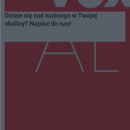
Dzieje się coś ważnego w Twojej
okolicy? Napisz do nas!
Więcej
NAJNOWSZE:
Wsola: Renault uderzyło w słup i stanął w
płomieniach. 49-latek trafił do szpitala
Zmiany i przesunięcia remontu bulwaru w
Gorzowie. Dlaczego?