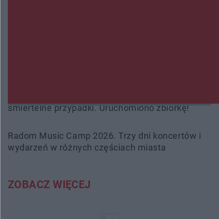
Policjanci z Przysuchy odnaleźli ciało 40-letniej
kobiety. Dwie osoby usłyszały zarzut zabójstwa
Burze sparaliżowały region. Strażacy
interweniowali 58 razy
Trwa walka z nosówką w schronisku. Są
śmiertelne przypadki. Uruchomiono zbiórkę!
Radom Music Camp 2026. Trzy dni koncertów i
wydarzeń w różnych częściach miasta
ZOBACZ WIĘCEJ