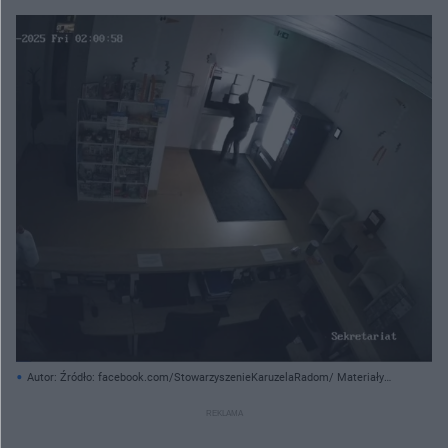
Autor: Źródło: facebook.com/StowarzyszenieKaruzelaRadom/ Materiały
prasowe