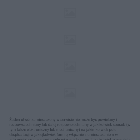
Żaden utwór zamieszczony w serwisie nie może być powielany i
rozpowszechniany lub dalej rozpowszechniany w jakikolwiek sposób (w
tym także elektroniczny lub mechaniczny) na jakimkolwiek polu
eksploatacji w jakiejkolwiek formie, włącznie z umieszczaniem w
Internecie bez pisemnej zgody właściciela praw. Jakiekolwiek użycie lub