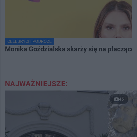
CELEBRYCI I PODRÓŻE
Monika Goździalska skarży się na płaczące
NAJWAŻNIEJSZE:
45