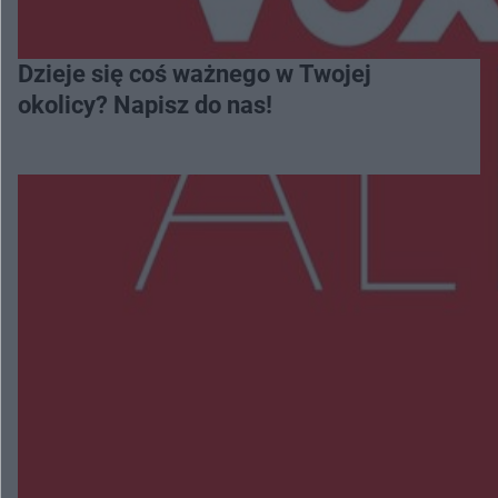
Dzieje się coś ważnego w Twojej
okolicy? Napisz do nas!
Więcej
NAJNOWSZE:
Trwa walka z nosówką w schronisku. Są
śmiertelne przypadki. Uruchomiono zbiórkę!
Radom Music Camp 2026. Trzy dni koncertów i
wydarzeń w różnych częściach miasta