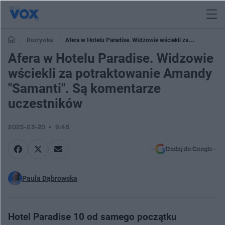
Rozrywka
Afera w Hotelu Paradise. Widzowie wściekli za
potraktowanie Amandy "Samanti". Są komentarze uczestników
Afera w Hotelu Paradise. Widzowie
wściekli za potraktowanie Amandy
"Samanti". Są komentarze
uczestników
2025-03-20
9:45
Dodaj do Google
Paula Dąbrowska
Hotel Paradise 10 od samego początku