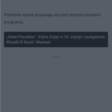
Podobne opinie pojawiają się pod różnymi postami
programu.
„Hotel Paradise”: Edyta Zając o 10. edycji i zastąpieniu
Klaudii El Dursi | Wywiad