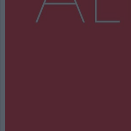
Więcej
NAJNOWSZE:
Zmiany i przesunięcia remontu bulwaru w
Gorzowie. Dlaczego?
Policjanci z Przysuchy odnaleźli ciało 40-letniej
kobiety. Dwie osoby usłyszały zarzut zabójstwa
Burze sparaliżowały region. Strażacy
interweniowali 58 razy
Trwa walka z nosówką w schronisku. Są
śmiertelne przypadki. Uruchomiono zbiórkę!