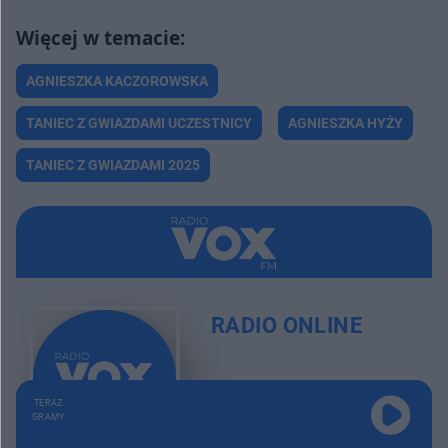
Rocznica meczu
3:28
Nieudana kolonoskopia
3:32
AGNIESZKA KACZOROWSKA
Voice of wesele
3:31
TANIEC Z GWIAZDAMI UCZESTNICY
AGNIESZKA HYŻY
Szkolenie bezpieczeństwa
3:26
TANIEC Z GWIAZDAMI 2025
Prezent na urodziny
3:45
Wesele w gumofilcach
2:58
St00pkarz z ZUS-u
3:34
RADIO ONLINE
James Bond z Tunezji
3:22
Pomyłka na stacji
2:58
TERAZ
GRAMY