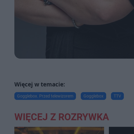
Gogglebox. Przed telewizorem
Gogglebox
TTV
WIĘCEJ Z ROZRYWKA