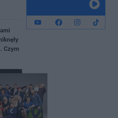
cami
niknęły
h. Czym