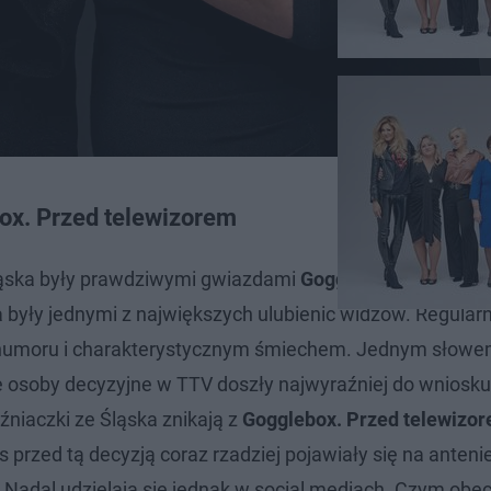
box. Przed telewizorem
Śląska były prawdziwymi gwiazdami
Gogglebox. Przed te
a były jednymi z największych ulubienic widzów. Regularn
umoru i charakterystycznym śmiechem. Jednym słowem
osoby decyzyjne w TTV doszły najwyraźniej do wniosku
iźniaczki ze Śląska znikają z
Gogglebox. Przed telewizo
s przed tą decyzją coraz rzadziej pojawiały się na anteni
y. Nadal udzielają się jednak w social mediach. Czym obe