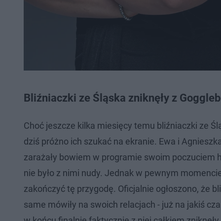
Bliźniaczki ze Śląska zniknęły z Goggle
Choć jeszcze kilka miesięcy temu bliźniaczki ze 
dziś próżno ich szukać na ekranie. Ewa i Agnieszk
zarażały bowiem w programie swoim poczuciem h
nie było z nimi nudy. Jednak w pewnym momencie 
zakończyć tę przygodę. Oficjalnie ogłoszono, że bl
same mówiły na swoich relacjach - już na jakiś cza
w końcu finalnie faktycznie z niej całkiem zniknęł