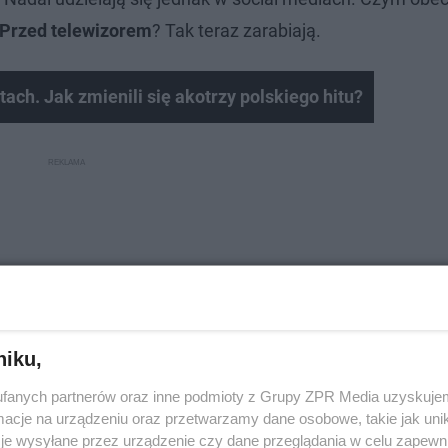
 Przed telewizorem
? Tak teraz zarabiają.
tach. Jak zmienili się akotrzy polskiego hitu?
niku,
fanych partnerów oraz inne podmioty z Grupy ZPR Media uzyskujem
cje na urządzeniu oraz przetwarzamy dane osobowe, takie jak unika
je wysyłane przez urządzenie czy dane przeglądania w celu zapewn