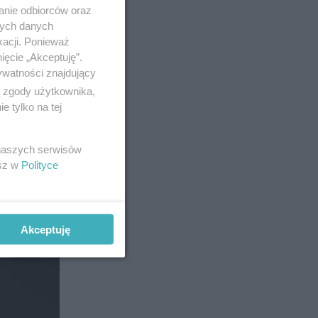
anie odbiorców oraz
nych danych
kacji. Ponieważ
ięcie „Akceptuję”.
 kilka
ywatności znajdujący
nie
ą zgody użytkownika,
ie raczej
 tylko na tej
owych,
ają
 naszych serwisów
esz w
Polityce
ują nam
 ekranie.
Akceptuję
10