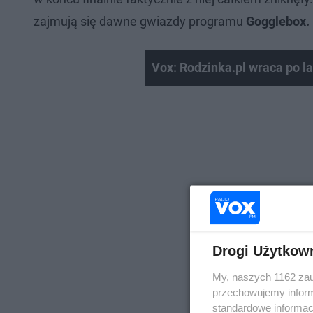
zajmują się dawne gwiazdy programu
Gogglebox.
Vox: Rodzinka.pl wraca po la
Drogi Użytkow
My, naszych 1162 zau
przechowujemy informa
standardowe informac