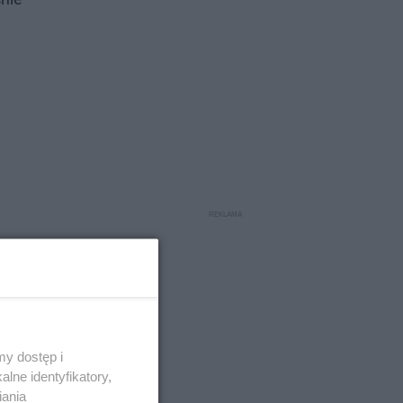
y dostęp i
lne identyfikatory,
iania