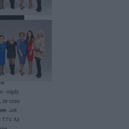
lewizorem
ie
 - nigdy
, że czas
rem
. Jak
e TTV. Aż
cnie