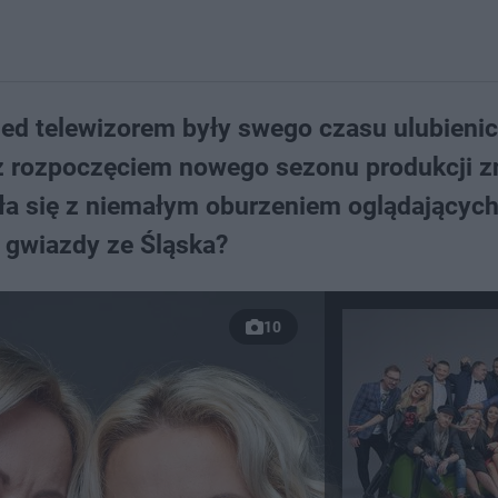
zed telewizorem były swego czasu ulubieni
z rozpoczęciem nowego sezonu produkcji z
ła się z niemałym oburzeniem oglądającyc
 gwiazdy ze Śląska?
10