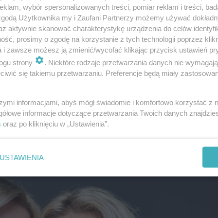
klam, wybór spersonalizowanych treści, pomiar reklam i treści, bad
 zgodą Użytkownika my i Zaufani Partnerzy możemy używać dokład
az aktywnie skanować charakterystykę urządzenia do celów identyfi
ść, prosimy o zgodę na korzystanie z tych technologii poprzez klikn
 znikają z programu
Gogglebox. Przed telewizorem
minęło
a i zawsze możesz ją zmienić/wycofać klikając przycisk ustawień pr
sób, które zastanawiają się, co się z nimi stało i czemu 
ogu strony
. Niektóre rodzaje przetwarzania danych nie wymagaj
 powinny wrócić na antenę stacji. Na to się jednak na raz
iwić się takiemu przetwarzaniu. Preferencje będą miały zastosowanie
izorem
nadal udzielają się za to w mediach społeczności
hoć większość postów stanowią ostatnio reklamy. Wpisy m
szymi informacjami, abyś mógł świadomie i komfortowo korzystać z
gółowe informacje dotyczące przetwarzania Twoich danych znajdzi
 tym bliźniaczki z
Gogglebox. Przed telewizorem
pokaz
s
oraz po kliknięciu w „Ustawienia”.
jś telewizji? Wiele osób pewnie chętnie zobaczyłoby je na
USTAWIENIA