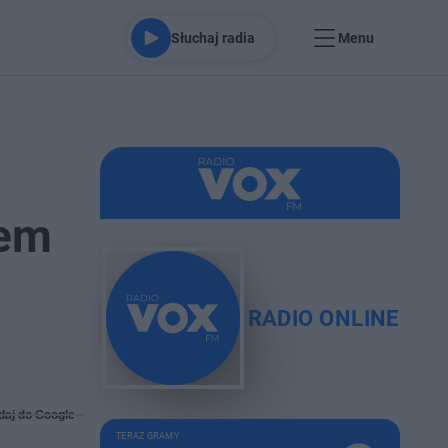
Słuchaj radia
Menu
rem
RADIO ONLINE
daj do Google
TERAZ GRAMY