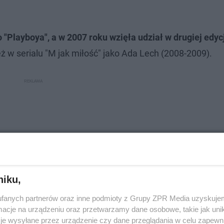
 "Playboya", a w 2007 roku wzięła udział w drugiej edycj
eż w serialu "M jak miłość" jako Ada Lech (2008-2009).
niku,
fanych partnerów oraz inne podmioty z Grupy ZPR Media uzyskujem
cje na urządzeniu oraz przetwarzamy dane osobowe, takie jak unika
je wysyłane przez urządzenie czy dane przeglądania w celu zapewn