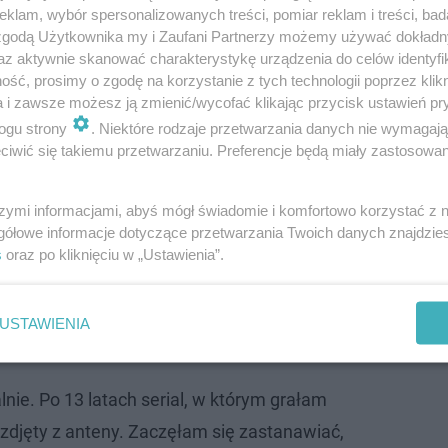
klam, wybór spersonalizowanych treści, pomiar reklam i treści, bad
którą urodziła w wieku 17 lat, oraz syna Filipa (ur. 2018), 
 zgodą Użytkownika my i Zaufani Partnerzy możemy używać dokład
az aktywnie skanować charakterystykę urządzenia do celów identyfi
ść, prosimy o zgodę na korzystanie z tych technologii poprzez klikn
a i zawsze możesz ją zmienić/wycofać klikając przycisk ustawień pr
e zniknęła. Co dziś robi i jak wygląda
ogu strony
. Niektóre rodzaje przetwarzania danych nie wymagaj
iwić się takiemu przetwarzaniu. Preferencje będą miały zastosowanie
szymi informacjami, abyś mógł świadomie i komfortowo korzystać z
ć od aktorstwa
gółowe informacje dotyczące przetwarzania Twoich danych znajdzi
s
oraz po kliknięciu w „Ustawienia”.
łgorzata Teodorska zdecydowała się wycofać z mediów i 
 poznać tam inne życie. Po jakimś czasie wróciła do kraj
USTAWIENIA
nować z tej kariery.
alnie. Po 13 latach serial, w którym grałam
 zdjęty z anteny. Zaczęłam się zastanawiać,