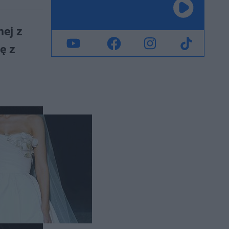
nej z
ę z