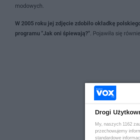
modowych.
W 2005 roku jej zdjęcie zdobiło okładkę polskiego
programu "Jak oni śpiewają?"
. Pojawiła się równi
Drogi Użytkow
My, naszych 1162 zau
przechowujemy informa
standardowe informac