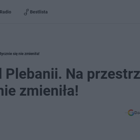
Radio
Bestlista
tycznie się nie zmieniła!
 Plebanii. Na przestr
nie zmieniła!
Do