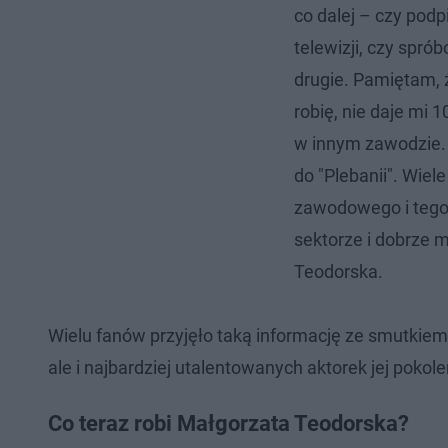
co dalej – czy podp
telewizji, czy spr
drugie. Pamiętam, ż
robię, nie daje mi 
w innym zawodzie. (
do "Plebanii". Wiel
zawodowego i tego 
sektorze i dobrze m
Teodorska.
Wielu fanów przyjęło taką informację ze smutkiem. 
ale i najbardziej utalentowanych aktorek jej pokole
Co teraz robi Małgorzata Teodorska?