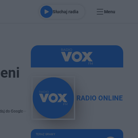
Słuchaj radia
Menu
zeni
RADIO ONLINE
daj do Google
TERAZ GRAMY