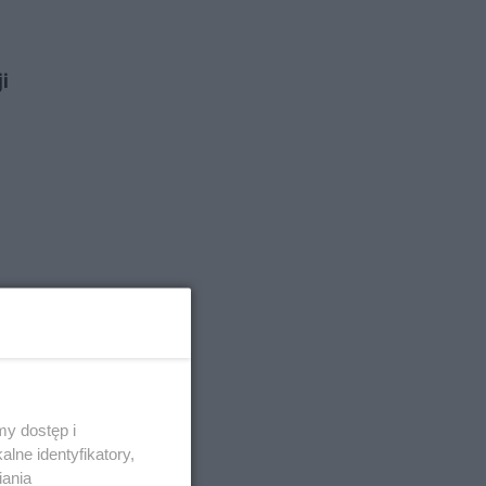
i
y dostęp i
lne identyfikatory,
iania