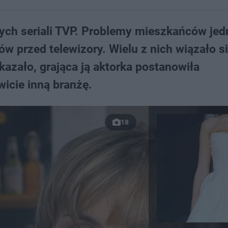
zych seriali TVP. Problemy mieszkańców jed
ów przed telewizory. Wielu z nich wiązało si
okazało, grająca ją aktorka postanowiła
wicie inną branżę.
18