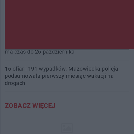
fałszowanie dokumentów!
Beach Ball Radom na Borkach. Turniej otworzy
nowe boiska dla mieszkańców
Śledztwo w „Drzewnej” przedłużone. Prokuratura
ma czas do 26 października
16 ofiar i 191 wypadków. Mazowiecka policja
podsumowała pierwszy miesiąc wakacji na
drogach
ZOBACZ WIĘCEJ