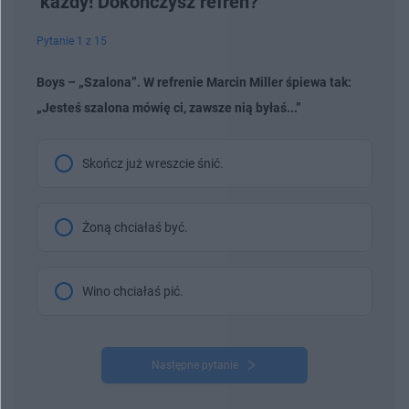
każdy! Dokończysz refren?
Pytanie 1 z 15
Boys – „Szalona”. W refrenie Marcin Miller śpiewa tak:
„Jesteś szalona mówię ci, zawsze nią byłaś...”
Skończ już wreszcie śnić.
Żoną chciałaś być.
Wino chciałaś pić.
Następne pytanie