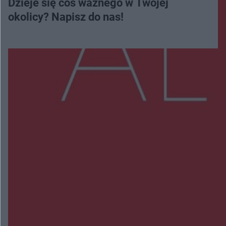
Dzieje się coś ważnego w Twojej
okolicy? Napisz do nas!
Więcej
NAJNOWSZE:
Trwa walka z nosówką w schronisku. Są
śmiertelne przypadki. Uruchomiono zbiórkę!
Radom Music Camp 2026. Trzy dni koncertów i
wydarzeń w różnych częściach miasta
Przeglądy, których nie było. Korupcja i