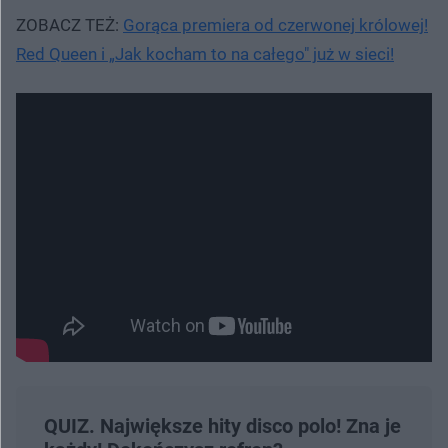
ZOBACZ TEŻ:
Gorąca premiera od czerwonej królowej!
Red Queen i „Jak kocham to na całego" już w sieci!
QUIZ. Największe hity disco polo! Zna je