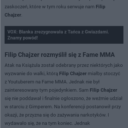
zaskoczeń, które w tym roku serwuje nam
Filip
Chajzer
.
VOX: Blanka zrezygnowała z Tańca z Gwiazdami.
Znamy powód!
Nie można odtworzyć wideo
Spróbuj ponownie
Filip Chajzer rozmyślił się z Fame MMA
Atak na Książula został odebrany przez niektórych jako
wyzwanie do walki, którą
Filip Chajzer
miałby stoczyć
z Youtuberem na Fame MMA. Jednak nie był
zainteresowany tym pojedynkiem. Sam
Filip Chajzer
się nie poddawał i finalnie ogłoszono, że weźmie udział
w starciu z Gimperem. Na konferencji postanowił przy
okazji, że przyzna się do zażywania narkotyków. I
wydawało się, że na tym koniec. Jednak