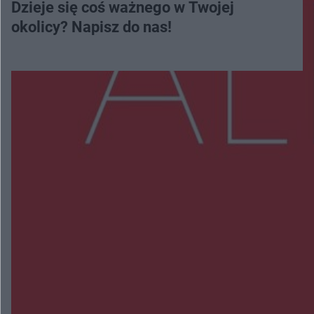
Dzieje się coś ważnego w Twojej
okolicy? Napisz do nas!
Więcej
NAJNOWSZE:
Zmiany i przesunięcia remontu bulwaru w
Gorzowie. Dlaczego?
Policjanci z Przysuchy odnaleźli ciało 40-letniej
kobiety. Dwie osoby usłyszały zarzut zabójstwa
Burze sparaliżowały region. Strażacy