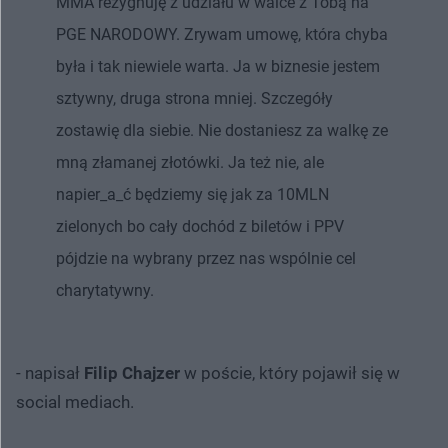
MMA rezygnuję z udziału w walce z Tobą na
PGE NARODOWY. Zrywam umowę, która chyba
była i tak niewiele warta. Ja w biznesie jestem
sztywny, druga strona mniej. Szczegóły
zostawię dla siebie. Nie dostaniesz za walkę ze
mną złamanej złotówki. Ja też nie, ale
napier_a_ć będziemy się jak za 10MLN
zielonych bo cały dochód z biletów i PPV
pójdzie na wybrany przez nas wspólnie cel
charytatywny.
- napisał
Filip Chajzer
w poście, który pojawił się w
social mediach.