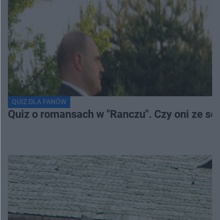
QUIZ DLA FANÓW
Quiz o romansach w "Ranczu". Czy oni ze s