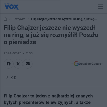
Rozrywka
Filip Chajzer jeszcze nie wyszedł na ring, a już się
rozmyślił! Poszło o pieniądze
Filip Chajzer jeszcze nie wyszedł
na ring, a już się rozmyślił! Poszło
o pieniądze
2024-07-25
7:55
Dodaj do Google
K.T.
Filip Chajzer to jeden z najbardziej znanych
byłych prezenterów telewizyjnych, a także