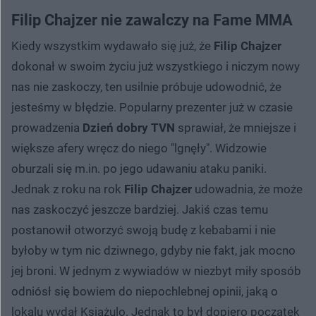
Filip Chajzer nie zawalczy na Fame MMA
Kiedy wszystkim wydawało się już, że
Filip Chajzer
dokonał w swoim życiu już wszystkiego i niczym nowy
nas nie zaskoczy, ten usilnie próbuje udowodnić, że
jesteśmy w błędzie. Popularny prezenter już w czasie
prowadzenia
Dzień dobry TVN
sprawiał, że mniejsze i
większe afery wręcz do niego "lgnęły". Widzowie
oburzali się m.in. po jego udawaniu ataku paniki.
Jednak z roku na rok
Filip Chajzer
udowadnia, że może
nas zaskoczyć jeszcze bardziej. Jakiś czas temu
postanowił otworzyć swoją budę z kebabami i nie
byłoby w tym nic dziwnego, gdyby nie fakt, jak mocno
jej broni. W jednym z wywiadów w niezbyt miły sposób
odniósł się bowiem do niepochlebnej opinii, jaką o
lokalu wydał Książulo. Jednak to był dopiero początek