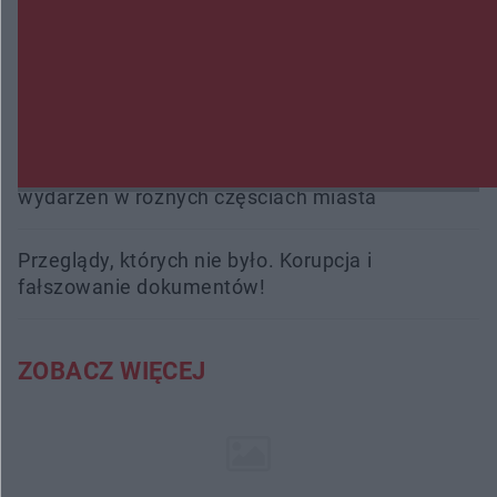
interweniowali 58 razy
Trwa walka z nosówką w schronisku. Są
śmiertelne przypadki. Uruchomiono zbiórkę!
Radom Music Camp 2026. Trzy dni koncertów i
wydarzeń w różnych częściach miasta
Przeglądy, których nie było. Korupcja i
fałszowanie dokumentów!
ZOBACZ WIĘCEJ