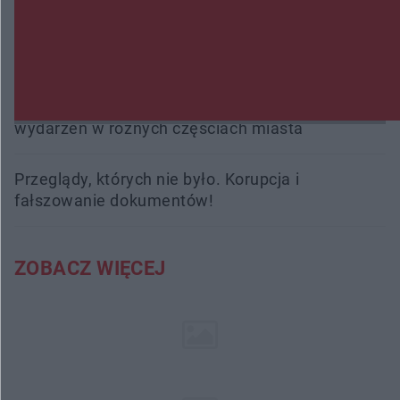
Trwa walka z nosówką w schronisku. Są
śmiertelne przypadki. Uruchomiono zbiórkę!
Radom Music Camp 2026. Trzy dni koncertów i
wydarzeń w różnych częściach miasta
Przeglądy, których nie było. Korupcja i
fałszowanie dokumentów!
ZOBACZ WIĘCEJ