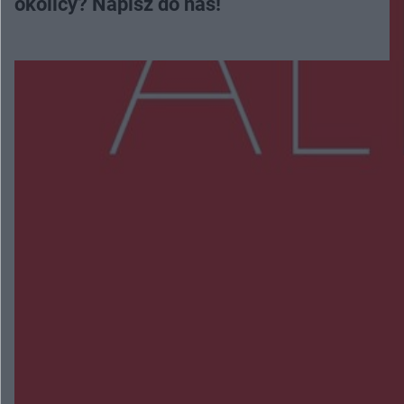
okolicy? Napisz do nas!
Więcej
NAJNOWSZE:
Zmiany i przesunięcia remontu bulwaru w
Gorzowie. Dlaczego?
Policjanci z Przysuchy odnaleźli ciało 40-letniej
kobiety. Dwie osoby usłyszały zarzut zabójstwa
Burze sparaliżowały region. Strażacy
interweniowali 58 razy