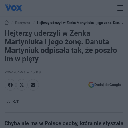
Rozrywka
Hejterzy uderzyli w Zenka Martyniuka I jego żonę. Danuta
Martyniuk odpisała tak, że poszło im w pięty
Hejterzy uderzyli w Zenka
Martyniuka I jego żonę. Danuta
Martyniuk odpisała tak, że poszło
im w pięty
2024-01-23
15:03
Dodaj do Google
K.T.
Chyba nie ma w Polsce osoby, która nie słyszała