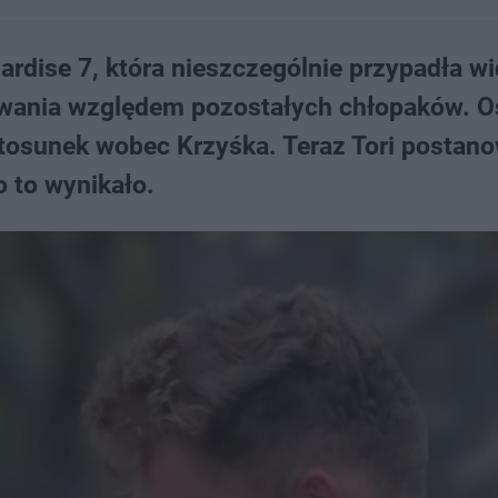
Pardise 7, która nieszczególnie przypadła 
howania względem pozostałych chłopaków. O
 stosunek wobec Krzyśka. Teraz Tori postano
o to wynikało.