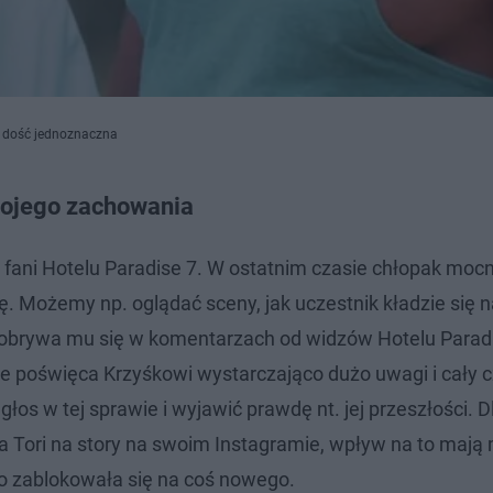
st dość jednoznaczna
swojego zachowania
ą fani Hotelu Paradise 7. W ostatnim czasie chłopak moc
rę. Możemy np. oglądać sceny, jak uczestnik kładzie się na
 obrywa mu się w komentarzach od widzów Hotelu Paradi
nie poświęca Krzyśkowi wystarczająco dużo uwagi i cały c
os w tej sprawie i wyjawić prawdę nt. jej przeszłości. 
a Tori na story na swoim Instagramie, wpływ na to mają m
cno zablokowała się na coś nowego.