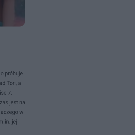
no próbuje
d Tori, a
se 7.
zas jest na
Dlaczego w
.in. jej