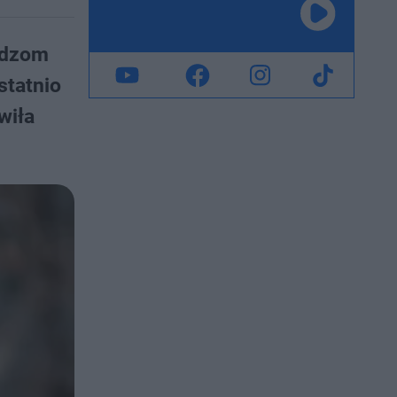
widzom
statnio
wiła