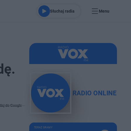
Słuchaj radia
Menu
dę.
RADIO ONLINE
daj do Google
TERAZ GRAMY