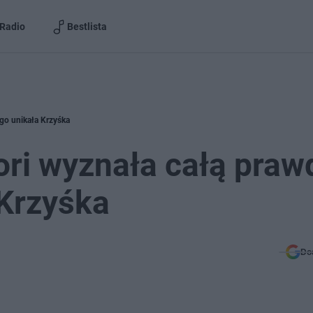
Radio
Bestlista
ego unikała Krzyśka
ori wyznała całą praw
 Krzyśka
Do