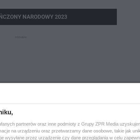
AŃCZONY NARODOWY 2023
niku,
fanych partnerów oraz inne podmioty z Grupy ZPR Media uzyskujem
cje na urządzeniu oraz przetwarzamy dane osobowe, takie jak unika
je wysyłane przez urządzenie czy dane przeglądania w celu zapewn