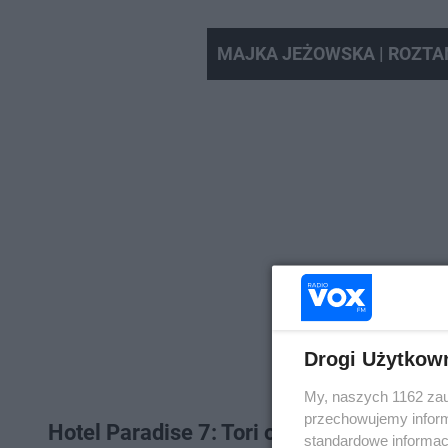
MAJKA JEŻOWSKA | ROZT
Drogi Użytkow
My, naszych 1162 zau
przechowujemy informa
Hotel Paradise 7: Tori o trudach jej życia
standardowe informac