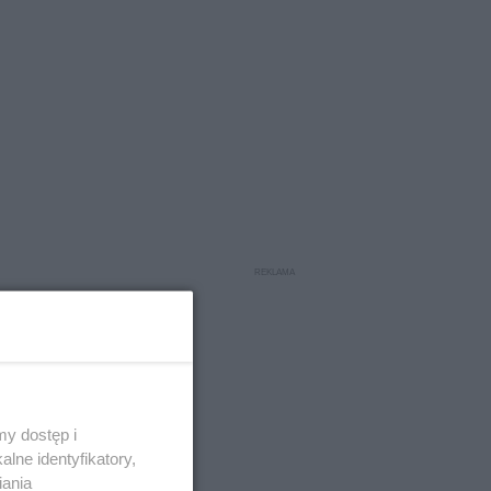
y dostęp i
lne identyfikatory,
iania