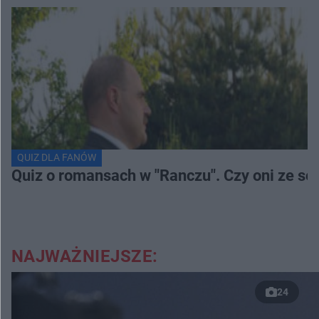
QUIZ DLA FANÓW
Quiz o romansach w "Ranczu". Czy oni ze s
NAJWAŻNIEJSZE:
24