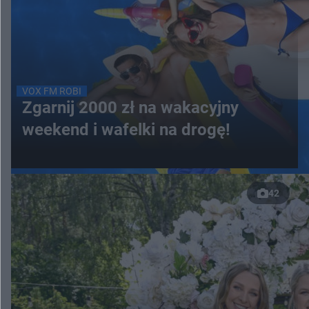
VOX FM ROBI
Zgarnij 2000 zł na wakacyjny
weekend i wafelki na drogę!
42