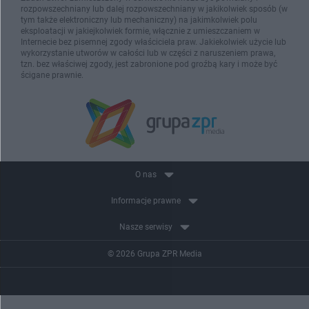
rozpowszechniany lub dalej rozpowszechniany w jakikolwiek sposób (w
tym także elektroniczny lub mechaniczny) na jakimkolwiek polu
eksploatacji w jakiejkolwiek formie, włącznie z umieszczaniem w
Internecie bez pisemnej zgody właściciela praw. Jakiekolwiek użycie lub
wykorzystanie utworów w całości lub w części z naruszeniem prawa,
tzn. bez właściwej zgody, jest zabronione pod groźbą kary i może być
ścigane prawnie.
O nas
Informacje prawne
Nasze serwisy
© 2026 Grupa ZPR Media