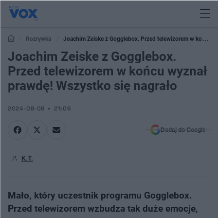
Rozrywka
Joachim Zeiske z Gogglebox. Przed telewizorem w końcu
wyznał prawdę! Wszystko się nagrało
Joachim Zeiske z Gogglebox.
Przed telewizorem w końcu wyznał
prawdę! Wszystko się nagrało
2024-08-08
21:06
Dodaj do Google
K.T.
Mało, który uczestnik programu Gogglebox.
Przed telewizorem wzbudza tak duże emocje,