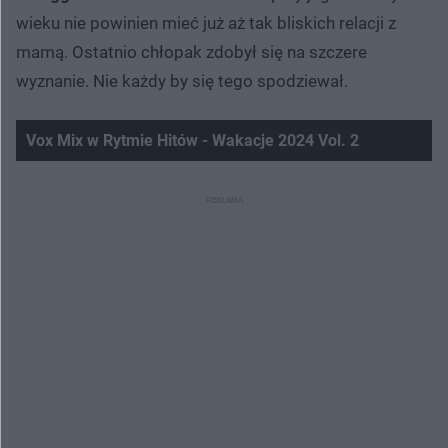
wieku nie powinien mieć już aż tak bliskich relacji z
mamą. Ostatnio chłopak zdobył się na szczere
wyznanie. Nie każdy by się tego spodziewał.
Vox Mix w Rytmie Hitów - Wakacje 2024 Vol. 2
Nie można odtworzyć wideo
Spróbuj ponownie