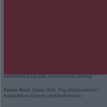
Zmiany i przesunięcia remontu bulwaru w
Gorzowie. Dlaczego?
Policjanci z Przysuchy odnaleźli ciało 40-letniej
kobiety. Dwie osoby usłyszały zarzut zabójstwa
Burze sparaliżowały region. Strażacy
interweniowali 58 razy
Trwa walka z nosówką w schronisku. Są
śmiertelne przypadki. Uruchomiono zbiórkę!
Radom Music Camp 2026. Trzy dni koncertów i
wydarzeń w różnych częściach miasta