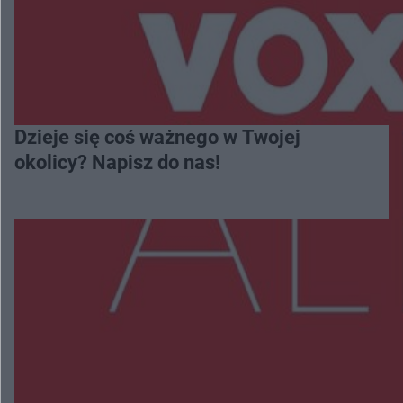
Dzieje się coś ważnego w Twojej
okolicy? Napisz do nas!
Więcej
NAJNOWSZE:
Wsola: Renault uderzyło w słup i stanął w
płomieniach. 49-latek trafił do szpitala