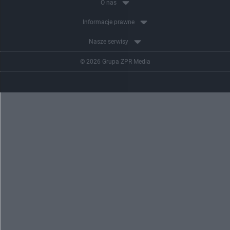
O nas
Informacje prawne
Nasze serwisy
© 2026 Grupa ZPR Media