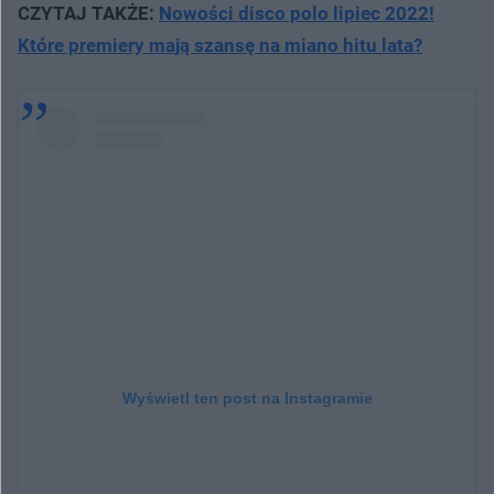
CZYTAJ TAKŻE:
Nowości disco polo lipiec 2022!
Które premiery mają szansę na miano hitu lata?
Wyświetl ten post na Instagramie