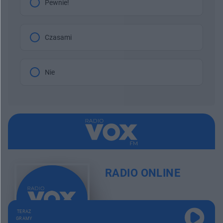
Pewnie!
Czasami
Nie
RADIO ONLINE
TERAZ
GRAMY