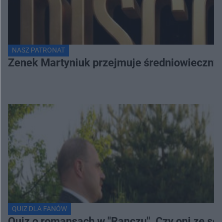
NASZ PATRONAT
Zenek Martyniuk przejmuje średniowieczny 
QUIZ DLA FANÓW
Quiz o romansach w "Ranczu". Czy oni ze s