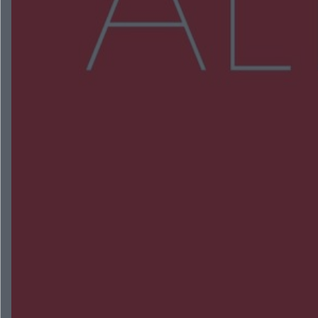
Więcej
NAJNOWSZE:
Wsola: Renault uderzyło w słup i stanął w
płomieniach. 49-latek trafił do szpitala
Zmiany i przesunięcia remontu bulwaru w
Gorzowie. Dlaczego?
Policjanci z Przysuchy odnaleźli ciało 40-letniej
kobiety. Dwie osoby usłyszały zarzut zabójstwa
Burze sparaliżowały region. Strażacy
interweniowali 58 razy