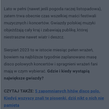
Lato w pełni (nawet jeśli pogoda raczej listopadowa),
zatem trwa obecnie czas wszelkiej maści festiwali
muzycznych i koncertów. Gwiazdy polskiej muzyki
objeżdżają cały kraj i zabawiają publikę, której
niestraszne nawet wiatr i deszcz.
Sierpień 2023 to w istocie miesiąc pełen wrażeń,
bowiem na najbliższe tygodnie zaplanowano masę
disco polowych koncertów i spragnieni wrażeń fani
mają w czym wybierać.
Gdzie i kiedy wystąpią
największe gwiazdy?
CZYTAJ TAKŻE:
5 zapomnianych hitów disco polo.
Kiedyś wszyscy znali te piosenki, dziś nikt o nich nie
pamięta