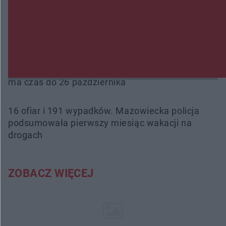
fałszowanie dokumentów!
Beach Ball Radom na Borkach. Turniej otworzy
nowe boiska dla mieszkańców
Śledztwo w „Drzewnej” przedłużone. Prokuratura
ma czas do 26 października
16 ofiar i 191 wypadków. Mazowiecka policja
podsumowała pierwszy miesiąc wakacji na
drogach
ZOBACZ WIĘCEJ