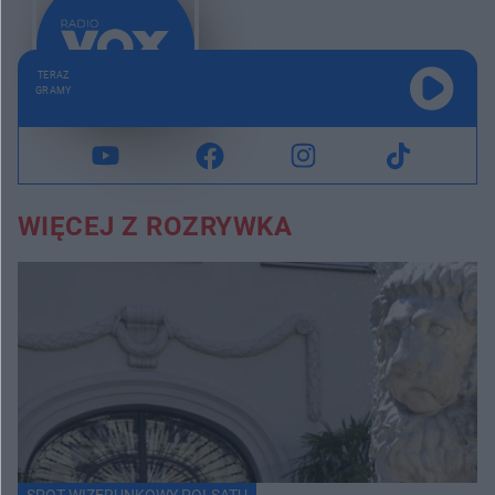
TERAZ
GRAMY
WIĘCEJ Z ROZRYWKA