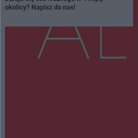
okolicy? Napisz do nas!
Więcej
NAJNOWSZE:
Trwa walka z nosówką w schronisku. Są
śmiertelne przypadki. Uruchomiono zbiórkę!
Radom Music Camp 2026. Trzy dni koncertów i
wydarzeń w różnych częściach miasta
Przeglądy, których nie było. Korupcja i