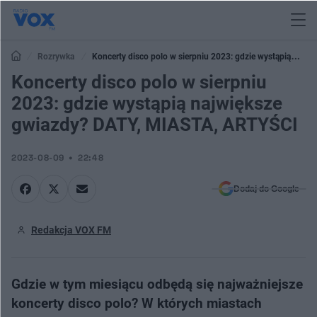
Rozrywka
Koncerty disco polo w sierpniu 2023: gdzie wystąpią
największe gwiazdy? DATY, MIASTA, ARTYŚCI
Koncerty disco polo w sierpniu
2023: gdzie wystąpią największe
gwiazdy? DATY, MIASTA, ARTYŚCI
2023-08-09
22:48
Dodaj do Google
Redakcja VOX FM
Gdzie w tym miesiącu odbędą się najważniejsze
koncerty disco polo? W których miastach