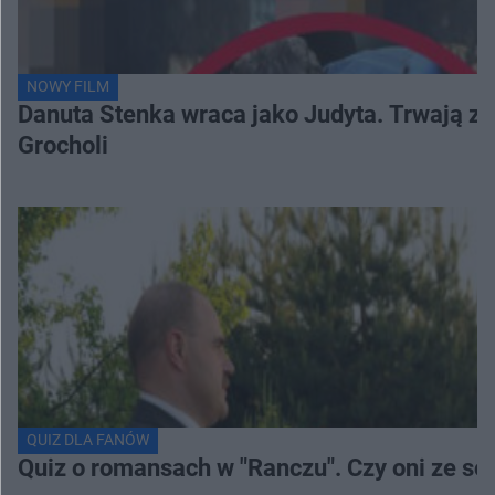
NOWY FILM
Danuta Stenka wraca jako Judyta. Trwają zd
Grocholi
QUIZ DLA FANÓW
Quiz o romansach w "Ranczu". Czy oni ze s