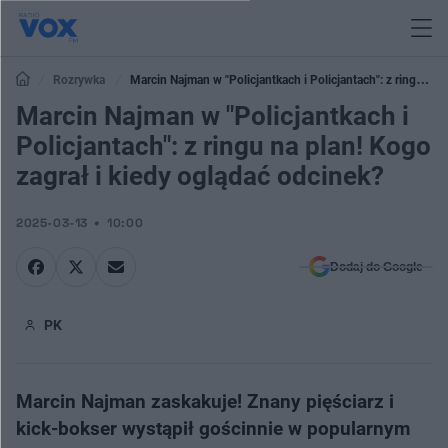
Rozrywka
Marcin Najman w "Policjantkach i Policjantach": z ringu na
plan! Kogo zagrał i kiedy oglądać odcinek?
Marcin Najman w "Policjantkach i
Policjantach": z ringu na plan! Kogo
zagrał i kiedy oglądać odcinek?
2025-03-13
10:00
Dodaj do Google
PK
Marcin Najman zaskakuje! Znany pięściarz i
kick-bokser wystąpił gościnnie w popularnym