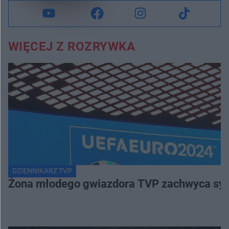
WIĘCEJ Z ROZRYWKA
DZIENNIKARZ TVP
Żona młodego gwiazdora TVP zachwyca sylwe