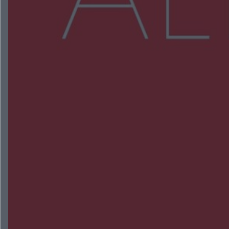
Więcej
NAJNOWSZE:
Zmiany i przesunięcia remontu bulwaru w
Gorzowie. Dlaczego?
Policjanci z Przysuchy odnaleźli ciało 40-letniej
kobiety. Dwie osoby usłyszały zarzut zabójstwa
Burze sparaliżowały region. Strażacy
interweniowali 58 razy
Trwa walka z nosówką w schronisku. Są
śmiertelne przypadki. Uruchomiono zbiórkę!