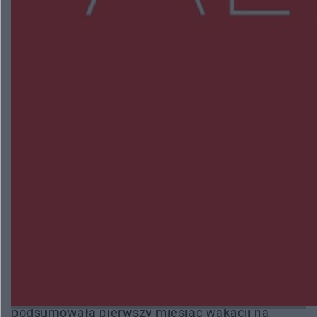
NAJNOWSZE:
Radom Music Camp 2026. Trzy dni koncertów i
wydarzeń w różnych częściach miasta
Przeglądy, których nie było. Korupcja i
fałszowanie dokumentów!
Beach Ball Radom na Borkach. Turniej otworzy
nowe boiska dla mieszkańców
Śledztwo w „Drzewnej” przedłużone. Prokuratura
ma czas do 26 października
16 ofiar i 191 wypadków. Mazowiecka policja
podsumowała pierwszy miesiąc wakacji na