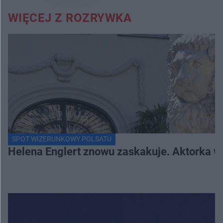
WIĘCEJ Z ROZRYWKA
SPOT WIZERUNKOWY POLSATU
Helena Englert znowu zaskakuje. Aktorka w