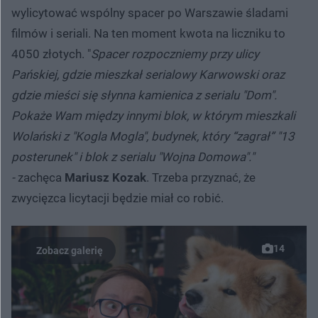
wylicytować wspólny spacer po Warszawie śladami
filmów i seriali. Na ten moment kwota na liczniku to
4050 złotych. "
Spacer rozpoczniemy przy ulicy
Pańskiej, gdzie mieszkał serialowy Karwowski oraz
gdzie mieści się słynna kamienica z serialu "Dom".
Pokaże Wam między innymi blok, w którym mieszkali
Wolański z "Kogla Mogla", budynek, który “zagrał” "13
posterunek" i blok z serialu "Wojna Domowa"."
-
zachęca
Mariusz Kozak
. Trzeba przyznać, że
zwycięzca licytacji będzie miał co robić.
14