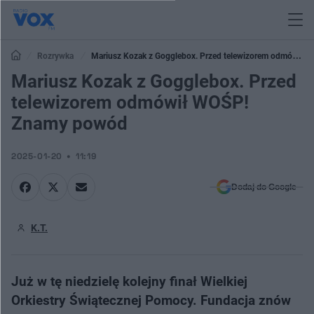
Rozrywka
Mariusz Kozak z Gogglebox. Przed telewizorem odmówił
WOŚP! Znamy powód
Mariusz Kozak z Gogglebox. Przed
telewizorem odmówił WOŚP!
Znamy powód
2025-01-20
11:19
Dodaj do Google
K.T.
Już w tę niedzielę kolejny finał Wielkiej
Orkiestry Świątecznej Pomocy. Fundacja znów