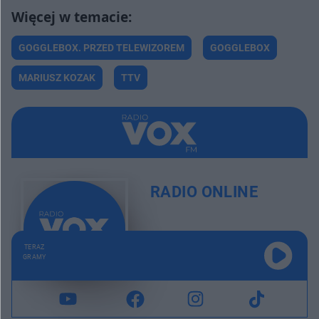
GOGGLEBOX. PRZED TELEWIZOREM
GOGGLEBOX
MARIUSZ KOZAK
TTV
RADIO ONLINE
TERAZ
GRAMY