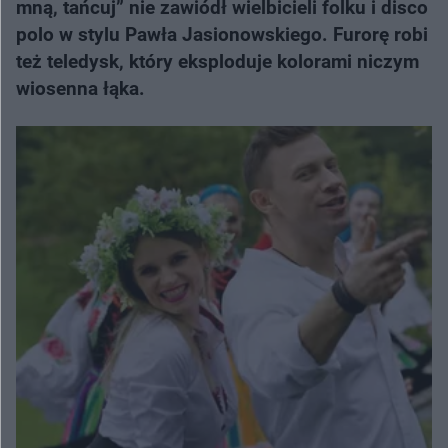
mną, tańcuj” nie zawiódł wielbicieli folku i disco
polo w stylu Pawła Jasionowskiego. Furorę robi
też teledysk, który eksploduje kolorami niczym
wiosenna łąka.