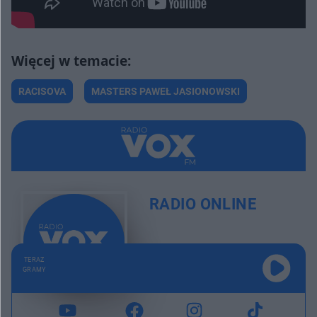
RACISOVA
MASTERS PAWEŁ JASIONOWSKI
RADIO ONLINE
TERAZ
GRAMY