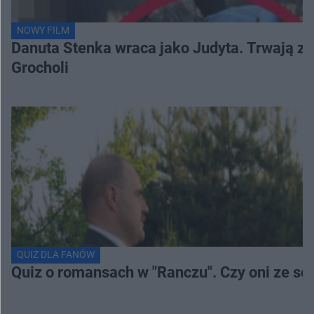
NOWY FILM
Danuta Stenka wraca jako Judyta. Trwają zd
Grocholi
QUIZ DLA FANÓW
Quiz o romansach w "Ranczu". Czy oni ze s