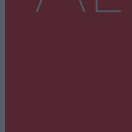
NAJNOWSZE:
Policjanci z Przysuchy odnaleźli ciało 40-letniej
kobiety. Dwie osoby usłyszały zarzut zabójstwa
Burze sparaliżowały region. Strażacy
interweniowali 58 razy
Trwa walka z nosówką w schronisku. Są
śmiertelne przypadki. Uruchomiono zbiórkę!
Radom Music Camp 2026. Trzy dni koncertów i
wydarzeń w różnych częściach miasta
Przeglądy, których nie było. Korupcja i