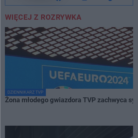
WIĘCEJ Z ROZRYWKA
DZIENNIKARZ TVP
Żona młodego gwiazdora TVP zachwyca sylwe