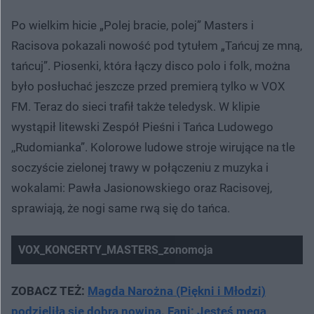
Po wielkim hicie „Polej bracie, polej” Masters i
Racisova pokazali nowość pod tytułem „Tańcuj ze mną,
tańcuj”. Piosenki, która łączy disco polo i folk, można
było posłuchać jeszcze przed premierą tylko w VOX
FM. Teraz do sieci trafił także teledysk. W klipie
wystąpił litewski Zespół Pieśni i Tańca Ludowego
,,Rudomianka”. Kolorowe ludowe stroje wirujące na tle
soczyście zielonej trawy w połączeniu z muzyka i
wokalami: Pawła Jasionowskiego oraz Racisovej,
sprawiają, że nogi same rwą się do tańca.
VOX_KONCERTY_MASTERS_zonomoja
ZOBACZ TEŻ:
Magda Narożna (Piękni i Młodzi)
podzieliła się dobrą nowiną. Fani: Jesteś mega