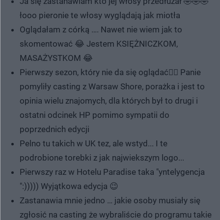
Ja się zastanawiam kto jej włosy przedłużał 🤣🤣🤣
łooo pieronie te włosy wyglądają jak miotła
Oglądałam z córką …. Nawet nie wiem jak to
skomentować 😂 Jestem KSIĘŻNICZKOM,
MASAŻYSTKOM 😂
Pierwszy sezon, który nie da się oglądać😵‍💫 Panie
pomyliły casting z Warsaw Shore, porażka i jest to
opinia wielu znajomych, dla których był to drugi i
ostatni odcinek HP pomimo sympatii do
poprzednich edycji
Pelno tu takich w UK tez, ale wstyd... I te
podrobione torebki z jak najwiekszym logo...
Pierwszy raz w Hotelu Paradise taka "yntelygencja
":))))) Wyjątkowa edycja 😉
Zastanawia mnie jedno … jakie osoby musiały się
zgłosić na casting że wybraliście do programu takie