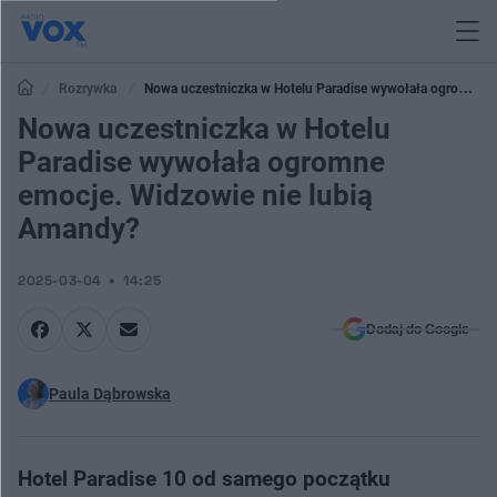
Rozrywka
Nowa uczestniczka w Hotelu Paradise wywołała ogromne
emocje. Widzowie nie lubią Amandy?
Nowa uczestniczka w Hotelu
Paradise wywołała ogromne
emocje. Widzowie nie lubią
Amandy?
2025-03-04
14:25
Dodaj do Google
Paula Dąbrowska
Hotel Paradise 10 od samego początku