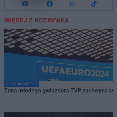
WIĘCEJ Z ROZRYWKA
DZIENNIKARZ TVP
Żona młodego gwiazdora TVP zachwyca sylwe