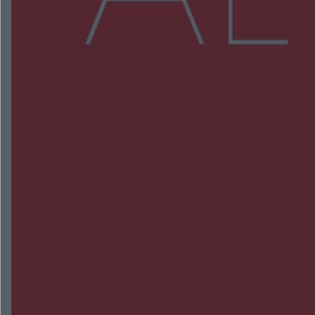
Więcej
NAJNOWSZE:
Zmiany i przesunięcia remontu bulwaru w
Gorzowie. Dlaczego?
Policjanci z Przysuchy odnaleźli ciało 40-letniej
kobiety. Dwie osoby usłyszały zarzut zabójstwa
Burze sparaliżowały region. Strażacy
interweniowali 58 razy
Trwa walka z nosówką w schronisku. Są
śmiertelne przypadki. Uruchomiono zbiórkę!