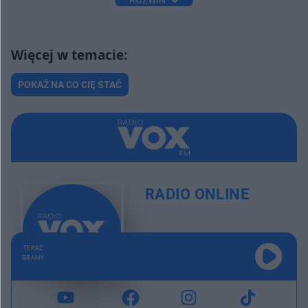
ROZWIŃ
POKAŻ NA CO CIĘ STAĆ
RADIO ONLINE
TERAZ
GRAMY