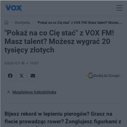
Rozrywka
"Pokaż na co Cię stać" z VOX FM! Masz talent? Możesz
wygrać 20 tysięcy złotych
"Pokaż na co Cię stać" z VOX FM!
Masz talent? Możesz wygrać 20
tysięcy złotych
2022-07-18
11:57
Dodaj do Google
Magdalena Szkodzińska
Bijesz rekord w lepieniu pierogów? Grasz na
flecie prowadząc rower? Żonglujesz figurkami z