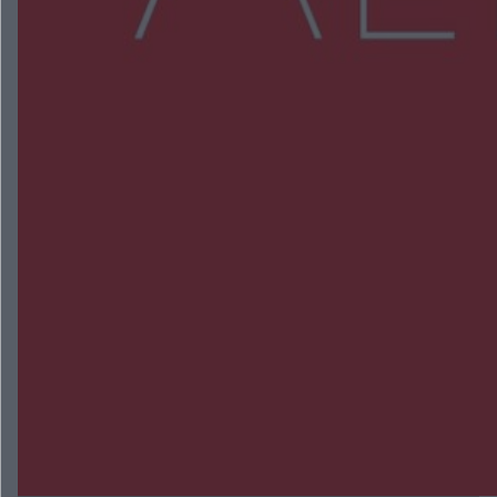
NAJNOWSZE:
Zmiany i przesunięcia remontu bulwaru w
Gorzowie. Dlaczego?
Policjanci z Przysuchy odnaleźli ciało 40-letniej
kobiety. Dwie osoby usłyszały zarzut zabójstwa
Burze sparaliżowały region. Strażacy
interweniowali 58 razy
Trwa walka z nosówką w schronisku. Są
śmiertelne przypadki. Uruchomiono zbiórkę!
Radom Music Camp 2026. Trzy dni koncertów i