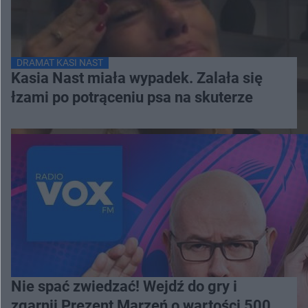
DRAMAT KASI NAST
Kasia Nast miała wypadek. Zalała się
łzami po potrąceniu psa na skuterze
Nie spać zwiedzać! Wejdź do gry i
zgarnij Prezent Marzeń o wartości 500