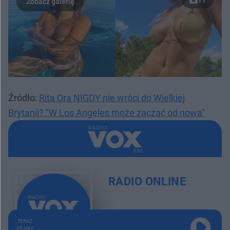
Źródło:
Rita Ora NIGDY nie wróci do Wielkiej
Brytanii? "W Los Angeles może zacząć od nowa"
RADIO ONLINE
TERAZ
GRAMY