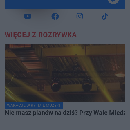
WIĘCEJ Z ROZRYWKA
WAKACJE W RYTMIE MUZYKI
Nie masz planów na dziś? Przy Wale Miedze