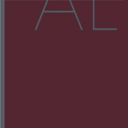
Więcej
NAJNOWSZE:
Zmiany i przesunięcia remontu bulwaru w
Gorzowie. Dlaczego?
Policjanci z Przysuchy odnaleźli ciało 40-letniej
kobiety. Dwie osoby usłyszały zarzut zabójstwa
Burze sparaliżowały region. Strażacy
interweniowali 58 razy
Trwa walka z nosówką w schronisku. Są
śmiertelne przypadki. Uruchomiono zbiórkę!