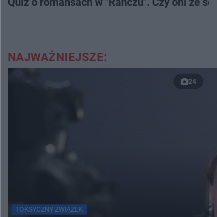
Quiz o romansach w "Ranczu". Czy oni ze s
NAJWAŻNIEJSZE:
24
TOKSYCZNY ZWIĄZEK