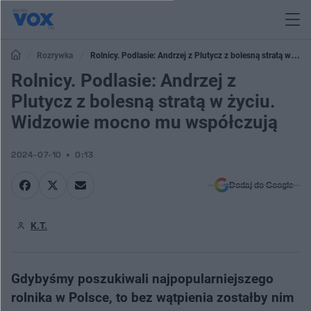
Rozrywka
Rolnicy. Podlasie: Andrzej z Plutycz z bolesną stratą w
życiu. Widzowie mocno mu współczują
Rolnicy. Podlasie: Andrzej z
Plutycz z bolesną stratą w życiu.
Widzowie mocno mu współczują
2024-07-10
0:13
Dodaj do Google
K.T.
Gdybyśmy poszukiwali najpopularniejszego
rolnika w Polsce, to bez wątpienia zostałby nim