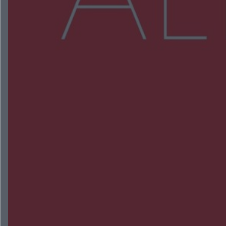
Więcej
NAJNOWSZE:
Przeglądy, których nie było. Korupcja i
fałszowanie dokumentów!
Beach Ball Radom na Borkach. Turniej otworzy
nowe boiska dla mieszkańców
Śledztwo w „Drzewnej” przedłużone. Prokuratura
ma czas do 26 października
16 ofiar i 191 wypadków. Mazowiecka policja
podsumowała pierwszy miesiąc wakacji na
drogach