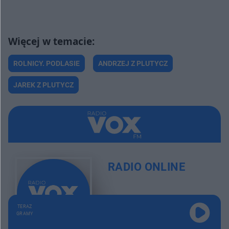
ROLNICY. PODLASIE
ANDRZEJ Z PLUTYCZ
JAREK Z PLUTYCZ
RADIO ONLINE
TERAZ
GRAMY