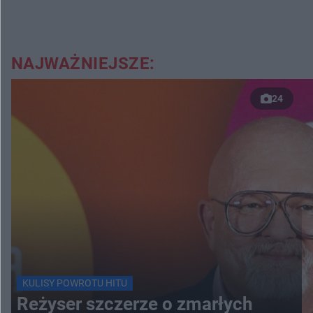
NAJWAŻNIEJSZE:
24
KULISY POWROTU HITU
Reżyser szczerze o zmarłych