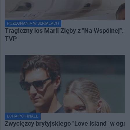
POŻEGNANIA W SERIALACH
Tragiczny los Marii Zięby z "Na Wspólnej".
TVP
ECHA PO FINALE
Zwycięzcy brytyjskiego "Love Island" w ogniu