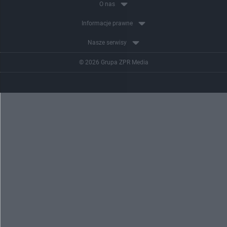
O nas
Informacje prawne
Nasze serwisy
© 2026 Grupa ZPR Media