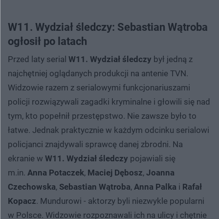
W11. Wydział śledczy: Sebastian Wątroba
ogłosił po latach
Przed laty serial
W11. Wydział śledczy
był jedną z
najchętniej oglądanych produkcji na antenie TVN.
Widzowie razem z serialowymi funkcjonariuszami
policji rozwiązywali zagadki kryminalne i głowili się nad
tym, kto popełnił przestępstwo. Nie zawsze było to
łatwe. Jednak praktycznie w każdym odcinku serialowi
policjanci znajdywali sprawcę danej zbrodni. Na
ekranie w
W11. Wydział śledczy
pojawiali się
m.in.
Anna Potaczek
,
Maciej Dębosz
,
Joanna
Czechowska
,
Sebastian Wątroba
,
Anna Palka
i
Rafał
Kopacz
. Mundurowi - aktorzy byli niezwykle popularni
w Polsce. Widzowie rozpoznawali ich na ulicy i chętnie