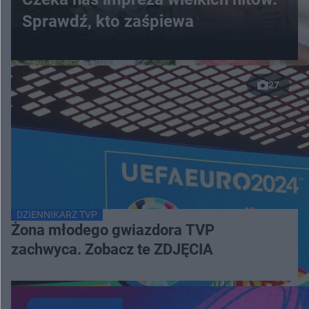
Sprawdź, kto zaśpiewa
27
DZIENNIKARZ TVP
Żona młodego gwiazdora TVP
zachwyca. Zobacz te ZDJĘCIA