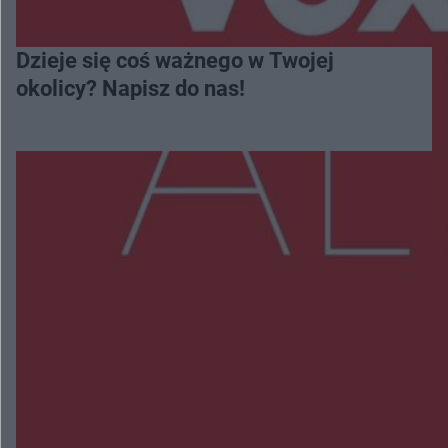
Dzieje się coś ważnego w Twojej
okolicy? Napisz do nas!
Więcej
NAJNOWSZE:
Wsola: Renault uderzyło w słup i stanął w
płomieniach. 49-latek trafił do szpitala
Zmiany i przesunięcia remontu bulwaru w
Gorzowie. Dlaczego?