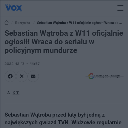
Rozrywka
Sebastian Wątroba z W11 oficjalnie ogłosił! Wraca do
serialu w policyjnym mundurze
Sebastian Wątroba z W11 oficjalnie
ogłosił! Wraca do serialu w
policyjnym mundurze
2024-12-13
14:57
Dodaj do Google
K.T.
Sebastian Wątroba przed laty był jedną z
największych gwiazd TVN. Widzowie regularnie