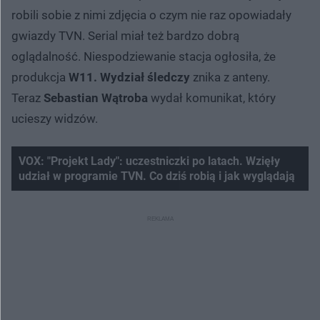
robili sobie z nimi zdjęcia o czym nie raz opowiadały
gwiazdy TVN. Serial miał też bardzo dobrą
oglądalność. Niespodziewanie stacja ogłosiła, że
produkcja
W11. Wydział śledczy
znika z anteny.
Teraz
Sebastian Wątroba
wydał komunikat, który
ucieszy widzów.
VOX: "Projekt Lady": uczestniczki po latach. Wzięły
udział w programie TVN. Co dziś robią i jak wyglądają