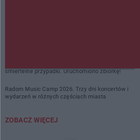
Policjanci z Przysuchy odnaleźli ciało 40-letniej
kobiety. Dwie osoby usłyszały zarzut zabójstwa
Burze sparaliżowały region. Strażacy
interweniowali 58 razy
Trwa walka z nosówką w schronisku. Są
śmiertelne przypadki. Uruchomiono zbiórkę!
Radom Music Camp 2026. Trzy dni koncertów i
wydarzeń w różnych częściach miasta
ZOBACZ WIĘCEJ