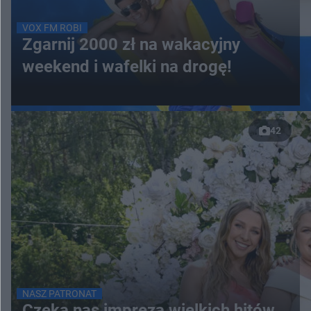
VOX FM ROBI
Zgarnij 2000 zł na wakacyjny
weekend i wafelki na drogę!
42
NASZ PATRONAT
Czeka nas impreza wielkich hitów.