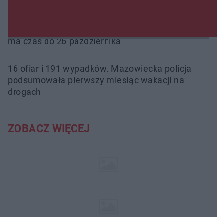
nowe boiska dla mieszkańców
Śledztwo w „Drzewnej” przedłużone. Prokuratura
ma czas do 26 października
16 ofiar i 191 wypadków. Mazowiecka policja
podsumowała pierwszy miesiąc wakacji na
drogach
ZOBACZ WIĘCEJ