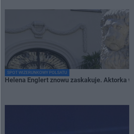
SPOT WIZERUNKOWY POLSATU
Helena Englert znowu zaskakuje. Aktorka w