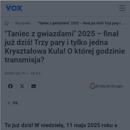
Rozrywka
"Taniec z gwiazdami" 2025 – finał już dziś! Trzy pary i tylko
jedna Kryształowa Kula! O której godzinie transmisja?
"Taniec z gwiazdami" 2025 – finał
już dziś! Trzy pary i tylko jedna
Kryształowa Kula! O której godzinie
transmisja?
2025-05-11
13:03
Dodaj do Google
PK
To już dziś! W niedzielę, 11 maja 2025 roku o