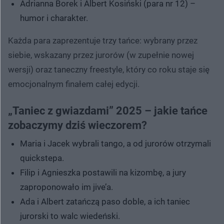
Adrianna Borek i Albert Kosiński (para nr 12) –
humor i charakter.
Każda para zaprezentuje trzy tańce: wybrany przez
siebie, wskazany przez jurorów (w zupełnie nowej
wersji) oraz taneczny freestyle, który co roku staje się
emocjonalnym finałem całej edycji.
„Taniec z gwiazdami” 2025 – jakie tańce
zobaczymy dziś wieczorem?
Maria i Jacek wybrali tango, a od jurorów otrzymali
quickstepa.
Filip i Agnieszka postawili na kizombę, a jury
zaproponowało im jive’a.
Ada i Albert zatańczą paso doble, a ich taniec
jurorski to walc wiedeński.