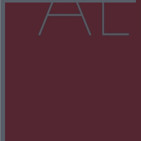
Więcej
NAJNOWSZE:
Trwa walka z nosówką w schronisku. Są
śmiertelne przypadki. Uruchomiono zbiórkę!
Radom Music Camp 2026. Trzy dni koncertów i
wydarzeń w różnych częściach miasta
Przeglądy, których nie było. Korupcja i
fałszowanie dokumentów!
Beach Ball Radom na Borkach. Turniej otworzy