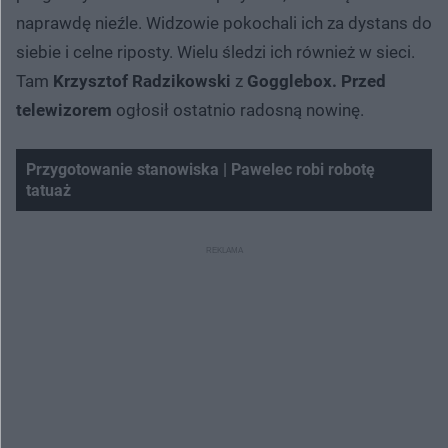
naprawdę nieźle. Widzowie pokochali ich za dystans do
siebie i celne riposty. Wielu śledzi ich również w sieci.
Tam
Krzysztof Radzikowski
z
Gogglebox. Przed
telewizorem
ogłosił ostatnio radosną nowinę.
Przygotowanie stanowiska | Pawelec robi robotę
tatuaż
Nie można odtworzyć wideo
Spróbuj ponownie