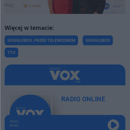
GOGGLEBOX. PRZED TELEWIZOREM
GOGGLEBOX
TTV
RADIO ONLINE
TERAZ
GRAMY