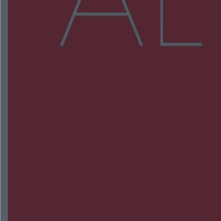
Więcej
NAJNOWSZE:
Dominik Hołuj na Olszynce Grochowskiej. 17-
latek odwiedził zaplecze PKP Intercity
Wsola: Renault uderzyło w słup i stanął w
płomieniach. 49-latek trafił do szpitala
Zmiany i przesunięcia remontu bulwaru w
Gorzowie. Dlaczego?
Policjanci z Przysuchy odnaleźli ciało 40-letniej
kobiety. Dwie osoby usłyszały zarzut zabójstwa