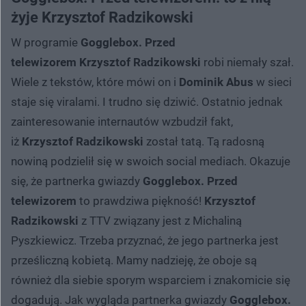
żyje Krzysztof Radzikowski
W programie
Gogglebox. Przed
telewizorem
Krzysztof Radzikowski
robi niemały szał.
Wiele z tekstów, które mówi on i
Dominik Abus
w sieci
staje się viralami. I trudno się dziwić. Ostatnio jednak
zainteresowanie internautów wzbudził fakt,
iż
Krzysztof Radzikowski
został tatą. Tą radosną
nowiną podzielił się w swoich social mediach. Okazuje
się, że partnerka gwiazdy
Gogglebox. Przed
telewizorem
to prawdziwa piękność!
Krzysztof
Radzikowski
z TTV związany jest z Michaliną
Pyszkiewicz. Trzeba przyznać, że jego partnerka jest
prześliczną kobietą. Mamy nadzieję, że oboje są
również dla siebie sporym wsparciem i znakomicie się
dogadują. Jak wygląda partnerka gwiazdy
Gogglebox.