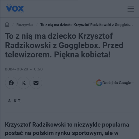
Rozrywka
To z nią ma dziecko Krzysztof Radzikowski z Gogglebox.
Przed telewizorem. Piękna kobieta!
To z nią ma dziecko Krzysztof
Radzikowski z Gogglebox. Przed
telewizorem. Piękna kobieta!
2024-06-26
6:56
Dodaj do Google
K.T.
Krzysztof Radzikowski to niezwykle popularna
postać na polskim rynku sportowym, ale w