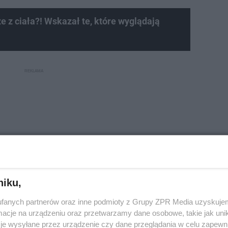
 z ciała?! Wskazał te, które wyglądają
niku,
fanych partnerów oraz inne podmioty z Grupy ZPR Media uzyskujem
cje na urządzeniu oraz przetwarzamy dane osobowe, takie jak unika
je wysyłane przez urządzenie czy dane przeglądania w celu zapewn