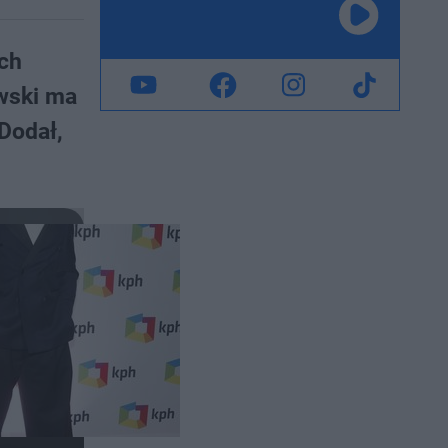
ich
owski ma
Dodał,