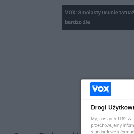
VOX: Smolasty usunie tatuaże
bardzo źle
Drogi Użytkow
My, naszych 1162 zau
przechowujemy informa
standardowe informac