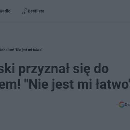
Radio
Bestlista
oholem! "Nie jest mi łatwo"
i przyznał się do
m! "Nie jest mi łatwo
Do