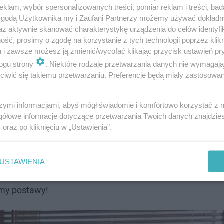
klam, wybór spersonalizowanych treści, pomiar reklam i treści, bad
 zgodą Użytkownika my i Zaufani Partnerzy możemy używać dokład
az aktywnie skanować charakterystykę urządzenia do celów identyfi
rzeniem. Sława, wielkie pieniądze i mnóstwo fanów. Czy
ść, prosimy o zgodę na korzystanie z tych technologii poprzez klikn
nież swoje ciemne strony. O tym mógł przekonać się
Toma
a i zawsze możesz ją zmienić/wycofać klikając przycisk ustawień pr
owiem problemy
z alkoholem, o czym opowiedział w
Dzień
ogu strony
. Niektóre rodzaje przetwarzania danych nie wymagaj
iwić się takiemu przetwarzaniu. Preferencje będą miały zastosowanie
niebezpieczeństwa, moja samoocena była na poziomie pod
, wyrzutami sumienia. To jest taki rodzaj wstrętu do sie
szymi informacjami, abyś mógł świadomie i komfortowo korzystać z
Tomasz Ciachorowski
. Dodając, że jego problemy z alko
gółowe informacje dotyczące przetwarzania Twoich danych znajdzi
ło przyzwolenie na picie alkoholu. Obecnie aktor nie pije 
s
oraz po kliknięciu w „Ustawienia”.
edy ja zmagałem się z tym problemem, trudno było znaleźć
b publicznych. Nie czułbym się tak osamotniony i zalękn
USTAWIENIA
isał
Tomasz Ciachorowski
w mediach społecznościowyc
emy postawy!