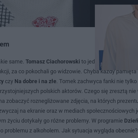
lem
takie same.
Tomasz Ciachorowski
to jeden z najbardziej 
kcji, za co pokochali go widzowie. Chyba każdy pamięta 
zy
czy
Na dobre i na złe
. Tomek zachwyca fanki nie tylko
rzystojniejszych polskich aktorów. Czego się zresztą nie 
a zobaczyć roznegliżowane zdjęcia, na których prezent
wyczaj na ekranie oraz w mediach społecznościowych j
lnym życiu dotykały go różne problemy. W programie
Dzień
go problemu z alkoholem. Jak sytuacja wygląda obecnie?