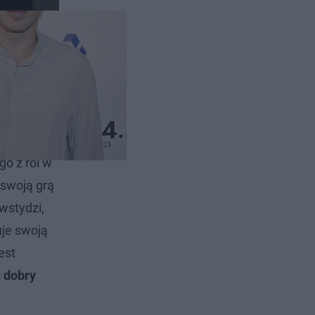
znanych
go z ról w
 swoją grą
wstydzi,
uje swoją
est
 dobry