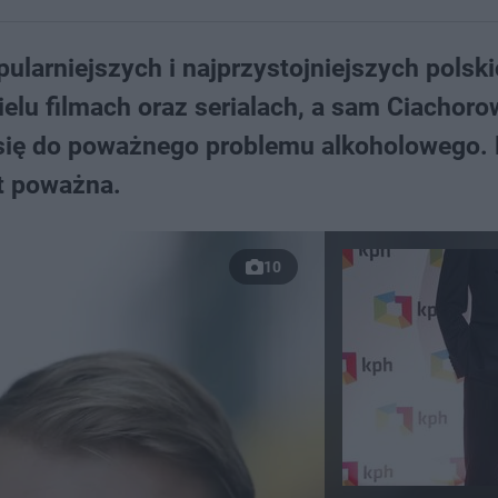
ularniejszych i najprzystojniejszych polsk
elu filmach oraz serialach, a sam Ciachor
się do poważnego problemu alkoholowego. 
st poważna.
10