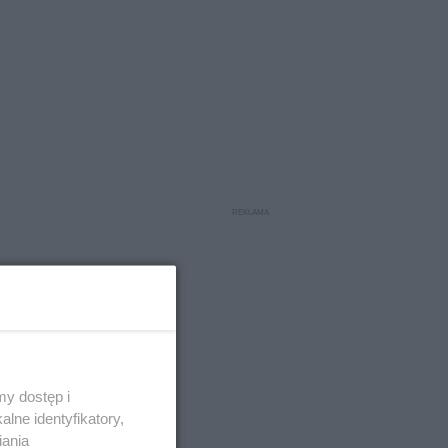
y dostęp i
lne identyfikatory,
iania