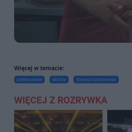
polskie seriale
aktorzy
Tomasz Ciachorowski
WIĘCEJ Z ROZRYWKA