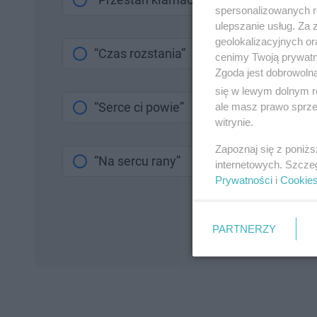
spersonalizowanych re
ulepszanie usług. Za
geolokalizacyjnych or
“Czas rozstania”
cenimy Twoją prywatno
Zgoda jest dobrowoln
się w lewym dolnym r
“Serce ci powie”
ale masz prawo sprzec
witrynie.
Zapoznaj się z poniż
“Na sercu rany”
internetowych. Szcze
Prywatności
i
Cookie
PARTNERZY