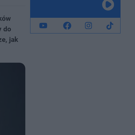
łków
y do
e, jak