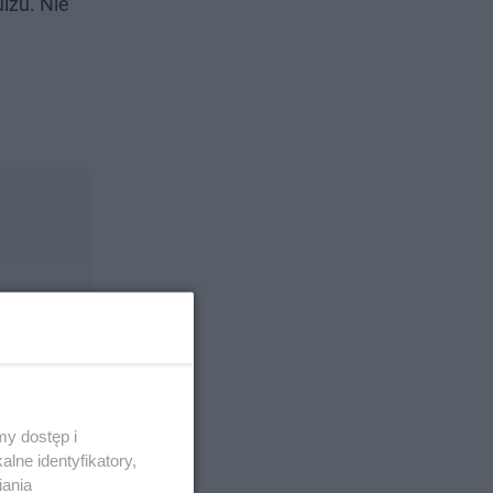
izu. Nie
oru
y dostęp i
lne identyfikatory,
iania