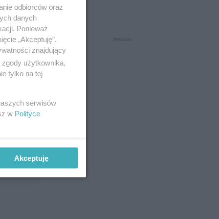
anie odbiorców oraz
nych danych
kacji. Ponieważ
ięcie „Akceptuję”.
ywatności znajdujący
ą zgody użytkownika,
 tylko na tej
 naszych serwisów
esz w
Polityce
Akceptuję