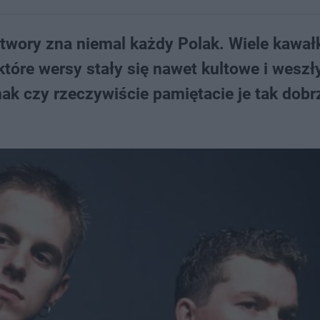
utwory zna niemal każdy Polak. Wiele kawa
ektóre wersy stały się nawet kultowe i weszł
k czy rzeczywiście pamiętacie je tak dobrz