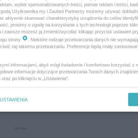
klam, wybór spersonalizowanych treści, pomiar reklam i treści, bad
 zgodą Użytkownika my i Zaufani Partnerzy możemy używać dokład
az aktywnie skanować charakterystykę urządzenia do celów identyfi
ść, prosimy o zgodę na korzystanie z tych technologii poprzez klikn
a i zawsze możesz ją zmienić/wycofać klikając przycisk ustawień pr
ogu strony
. Niektóre rodzaje przetwarzania danych nie wymagaj
iwić się takiemu przetwarzaniu. Preferencje będą miały zastosowanie
szymi informacjami, abyś mógł świadomie i komfortowo korzystać z
gółowe informacje dotyczące przetwarzania Twoich danych znajdzi
s
oraz po kliknięciu w „Ustawienia”.
Następne pytanie
USTAWIENIA