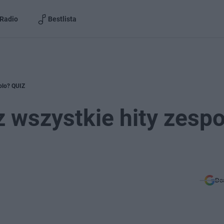
Radio
Bestlista
olo? QUIZ
 wszystkie hity zespo
Do