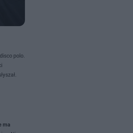
disco polo.
ci
słyszał.
ie ma