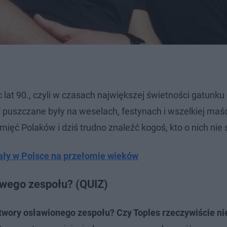
lat 90., czyli w czasach największej świetności gatunku 
ę” puszczane były na weselach, festynach i wszelkiej maś
ięć Polaków i dziś trudno znaleźć kogoś, kto o nich nie 
wały w Polsce na przełomie wieków
owego zespołu? (QUIZ)
utwory osławionego zespołu? Czy Toples rzeczywiście n