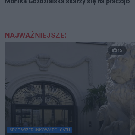
Monika Goździalska skarży się na płaczące
NAJWAŻNIEJSZE:
45
SPOT WIZERUNKOWY POLSATU