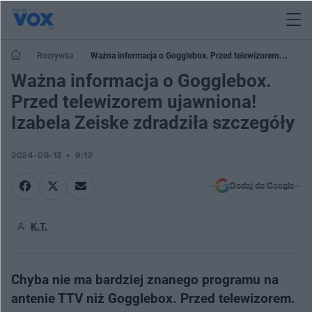
Rozrywka
Ważna informacja o Gogglebox. Przed telewizorem
ujawniona! Izabela Zeiske zdradziła szczegóły
Ważna informacja o Gogglebox.
Przed telewizorem ujawniona!
Izabela Zeiske zdradziła szczegóły
2024-08-13
9:12
Dodaj do Google
K.T.
Chyba nie ma bardziej znanego programu na
antenie TTV niż Gogglebox. Przed telewizorem.