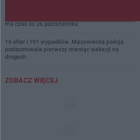
Śledztwo w „Drzewnej” przedłużone. Prokuratura
ma czas do 26 października
16 ofiar i 191 wypadków. Mazowiecka policja
podsumowała pierwszy miesiąc wakacji na
drogach
ZOBACZ WIĘCEJ