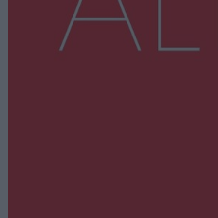
Więcej
NAJNOWSZE:
Trwa walka z nosówką w schronisku. Są
śmiertelne przypadki. Uruchomiono zbiórkę!
Radom Music Camp 2026. Trzy dni koncertów i
wydarzeń w różnych częściach miasta
Przeglądy, których nie było. Korupcja i
fałszowanie dokumentów!
Beach Ball Radom na Borkach. Turniej otworzy
nowe boiska dla mieszkańców