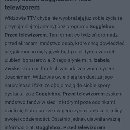
telewizorem
Widzowie TTV chyba nie wyobrażają już sobie życia (a
przynajmniej tej anteny) bez programu
Gogglebox.
Przed telewizorem
. Ten format co tydzień gromadzi
przed ekranami mnóstwo osób, które chcą dowiedzieć
się, jak mocno cięty język będą mieli tym razem ich
ulubieni bohaterowie. Z tego słynie m.in.
Izabela
Zeiske
, która na fotelach zasiada ze swoim synem
Joachimem. Widzowie uwielbiają ten duet za jego
naturalność i fakt, że oboje mają do siebie spory
dystans. Iza z
Gogglebox. Przed telewizorem
zyskała
mnóstwo fanów w sieci, z którymi poza odcinkami
dzieli się historiami ze swojego życia i pokazuje kulisy
swojej codzienności. Ostatnio jednak ujawniła ważną
informację nt.
Gogglebox. Przed telewizorem
.