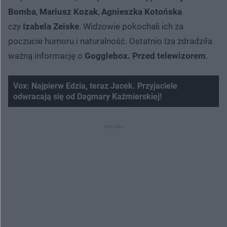
Bomba
,
Mariusz Kozak
,
Agnieszka Kotońska
czy
Izabela Zeiske
. Widzowie pokochali ich za
poczucie humoru i naturalność. Ostatnio Iza zdradziła
ważną informację o
Gogglebox. Przed telewizorem
.
Vox: Najpierw Edzia, teraz Jacek. Przyjaciele
odwracają się od Dagmary Kaźmierskiej!
Nie można odtworzyć wideo
Spróbuj ponownie