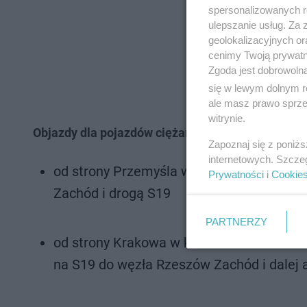
spersonalizowanych re
ulepszanie usług. Za
geolokalizacyjnych or
cenimy Twoją prywatno
Zgoda jest dobrowoln
się w lewym dolnym r
ale masz prawo sprzec
witrynie.
Objazdy dla pojazdów ciężarowych:
Zapoznaj się z poniż
internetowych. Szcze
od strony Przemyśla w kierunku Barwinka
Prywatności
i
Cookie
Zachód i drogą S19
PARTNERZY
od strony Krakowa w kierunku Łańcuta i 
na S19 do węzła Rzeszów Zachód i dalej 