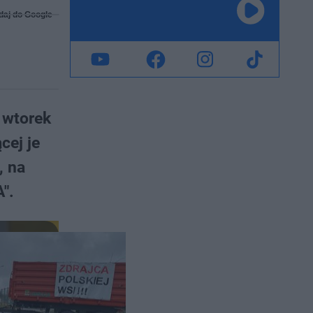
daj do Google
 wtorek
cej je
, na
".