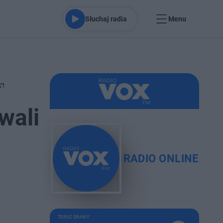
Słuchaj radia
Menu
"!
wali
RADIO ONLINE
TERAZ GRAMY