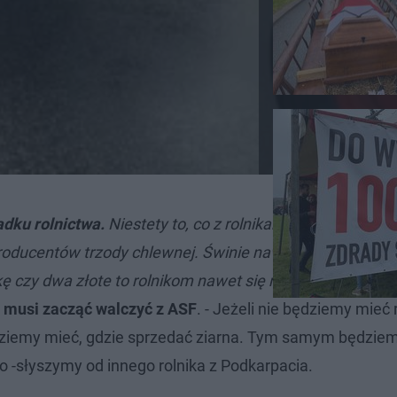
adku rolnictwa.
Niestety to, co z rolnikami robi nasz rząd
roducentów trzody chlewnej. Świnie nawet nie są kupow
 czy dwa złote to rolnikom nawet się nie opłaca ich ho
 musi zacząć walczyć z ASF
. - Jeżeli nie będziemy mieć 
będziemy mieć, gdzie sprzedać ziarna. Tym samym będziem
 -słyszymy od innego rolnika z Podkarpacia.