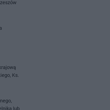
 Rzeszów
a
krajową
iego, Ks.
snego,
lnika lub