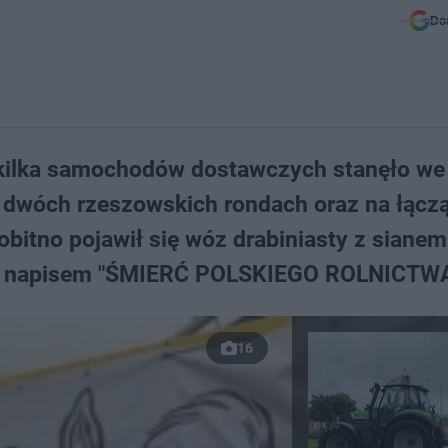
Do
z kilka samochodów dostawczych stanęło we
a dwóch rzeszowskich rondach oraz na łączą
bitno pojawił się wóz drabiniasty z sianem
 z napisem "ŚMIERĆ POLSKIEGO ROLNICTWA
16