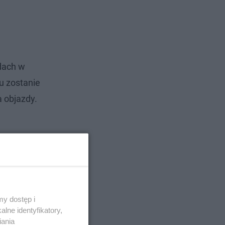
ndach w
u zostanie
 objazdy.
y dostęp i
lne identyfikatory,
iania