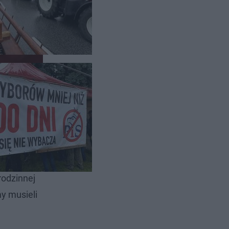
 prowadzi
ane, one
dować
-
rodzinnej
y musieli