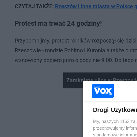
CZYTAJ TAKŻE:
Rzeszów i inne miasta w Polsce
Protest ma trwać 24 godziny!
Przypomnijmy, protest rolników rozpoczął się dzis
Rzeszowie - rondzie Pobitno i Kuronia a także o dr
wznowiony dopiero jutro o godzinie 9.00. Do teg
Zamknięte ulice w Rzeszowie
Drogi Użytkow
My, naszych 1162 zau
przechowujemy informa
standardowe informac