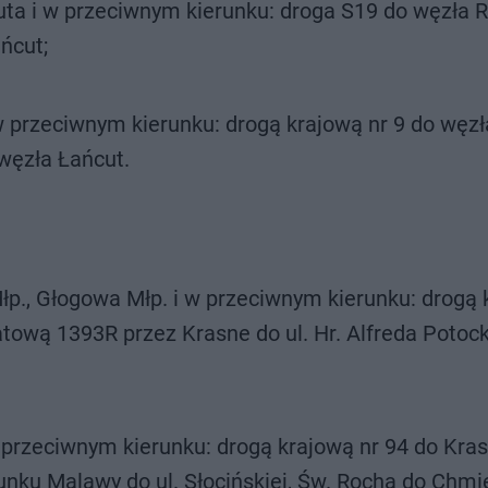
uta i w przeciwnym kierunku: droga S19 do węzła
ńcut;
w przeciwnym kierunku: drogą krajową nr 9 do węzł
węzła Łańcut.
łp., Głogowa Młp. i w przeciwnym kierunku: drogą 
tową 1393R przez Krasne do ul. Hr. Alfreda Potock
 przeciwnym kierunku: drogą krajową nr 94 do Kra
nku Malawy do ul. Słocińskiej, Św. Rocha do Chmie