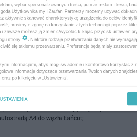
klam, wybór spersonalizowanych treści, pomiar reklam i treści, bad
 zgodą Użytkownika my i Zaufani Partnerzy możemy używać dokład
az aktywnie skanować charakterystykę urządzenia do celów identyfi
ść, prosimy o zgodę na korzystanie z tych technologii poprzez klikn
a i zawsze możesz ją zmienić/wycofać klikając przycisk ustawień pr
ogu strony
. Niektóre rodzaje przetwarzania danych nie wymagaj
iwić się takiemu przetwarzaniu. Preferencje będą miały zastosowanie
szymi informacjami, abyś mógł świadomie i komfortowo korzystać z
gółowe informacje dotyczące przetwarzania Twoich danych znajdzi
 i w przeciwną stronę: autostradą A4 do węzła Rz
s
oraz po kliknięciu w „Ustawienia”.
USTAWIENIA
w przeciwnym kierunku: drogą krajową nr 94 w Świl
autostradą A4 do węzła Łańcut;