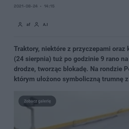
2021-08-24
14:15
af
A.I
Traktory, niektóre z przyczepami ora
(24 sierpnia) tuż po godzinie 9 rano n
drodze, tworząc blokadę. Na rondzie Po
którym ułożono symboliczną trumnę