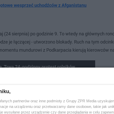
 gotowe wesprzeć uchodźców z Afganistanu
iaj (24 sierpnia) po godzinie 9. To wtedy na głównych ro
odze je łączącej - utworzono blokady. Ruch na tym odcink
o momentu mundurowi z Podkarpacia kierują kierowców na
. Trwa 24-godzinny protest rolników
niku,
fanych partnerów oraz inne podmioty z Grupy ZPR Media uzyskujem
cje na urządzeniu oraz przetwarzamy dane osobowe, takie jak unika
je wysyłane przez urządzenie czy dane przeglądania w celu zapewn