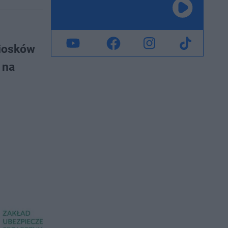
niosków
 na