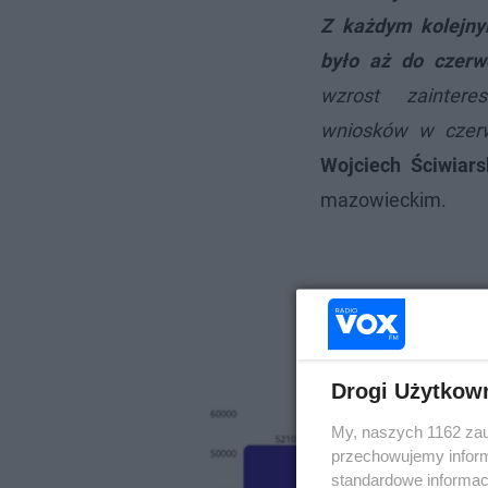
Z każdym kolejny
było aż do czerw
wzrost zainter
wniosków w czer
Wojciech Ściwiars
mazowieckim.
Drogi Użytkow
My, naszych 1162 zau
przechowujemy informa
standardowe informac