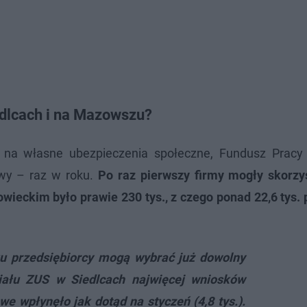
edlcach i na Mazowszu?
k na własne ubezpieczenia społeczne, Fundusz Pracy
owy – raz w roku.
Po raz pierwszy firmy mogły skorzys
ieckim było prawie 230 tys., z czego ponad 22,6 tys. 
u przedsiębiorcy mogą wybrać już dowolny
iału ZUS w Siedlcach najwięcej wniosków
e wpłynęło jak dotąd na styczeń (4,8 tys.).