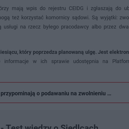
órzy mają wpis do rejestru CEIDG i zgłaszają do u
ogą też korzystać komornicy sądowi. Są wyjątki: zwol
ą usługi na rzecz byłego pracodawcy albo przez dwa 
siącu, który poprzedza planowaną ulgę. Jest elektron
ie informacje w ich sprawie udostępnia na Platfo
 przypominają o podawaniu na zwolnieniu …
- Test wiedzy o Siedlcach