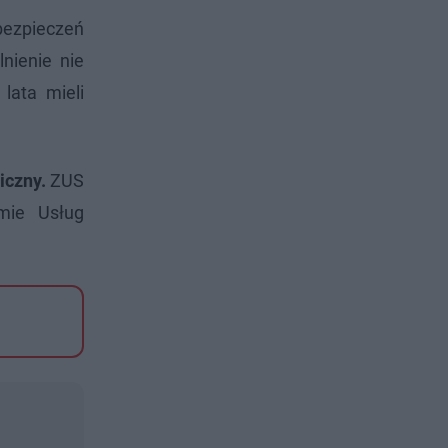
bezpieczeń
nienie nie
lata mieli
iczny.
ZUS
rmie Usług