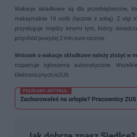
Wakacje składkowe są dla przedsiębiorców, kt
maksymalnie 10 osób (łącznie z sobą). Z ulgi m
przysługuje między innymi tym, którzy świadcz
przychód powyżej 2 mln euro rocznie.
Wniosek o wakacje składkowe należy złożyć w mie
rozpatruje zgłoszenia automatycznie. Wszelk
Elektronicznych/eZUS.
POLECANY ARTYKUŁ:
Zachorowałeś na urlopie? Pracownicy ZUS
Jak dobrze znasz Siedlce? 