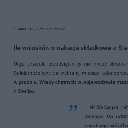
Autor: ZUS/ Materiały prasowe
Ile wniosków o wakacje składkowe w Si
Ulga pozwala przedsiębiorcy nie płacić składe
Solidarnościowy za wybrany miesiąc kalendarz
w grudniu. Wtedy chętnych w województwie mazow
z Siedlec.
–
W bieżącym rok
miesiąc. Do Oddz
o wakacje składkow