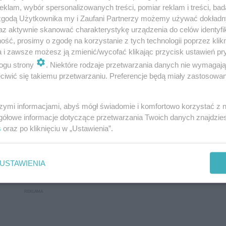
klam, wybór spersonalizowanych treści, pomiar reklam i treści, bad
 zgodą Użytkownika my i Zaufani Partnerzy możemy używać dokład
az aktywnie skanować charakterystykę urządzenia do celów identyfi
ść, prosimy o zgodę na korzystanie z tych technologii poprzez klikn
a i zawsze możesz ją zmienić/wycofać klikając przycisk ustawień pr
ogu strony
. Niektóre rodzaje przetwarzania danych nie wymagaj
iwić się takiemu przetwarzaniu. Preferencje będą miały zastosowanie
szymi informacjami, abyś mógł świadomie i komfortowo korzystać z
gółowe informacje dotyczące przetwarzania Twoich danych znajdzi
s
oraz po kliknięciu w „Ustawienia”.
USTAWIENIA