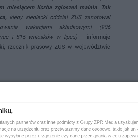
m miesiącem liczba zgłoszeń malała. Tak
ca,
kiedy siedlecki oddział ZUS zanotował
esowania wakacjami składkowymi (906
wcu i 815 wniosków w lipcu)
– informuje
ki
, rzecznik prasowy ZUS w województwie
niku,
fanych partnerów oraz inne podmioty z Grupy ZPR Media uzyskujem
cje na urządzeniu oraz przetwarzamy dane osobowe, takie jak unika
je wysyłane przez urządzenie czy dane przeglądania w celu zapewn