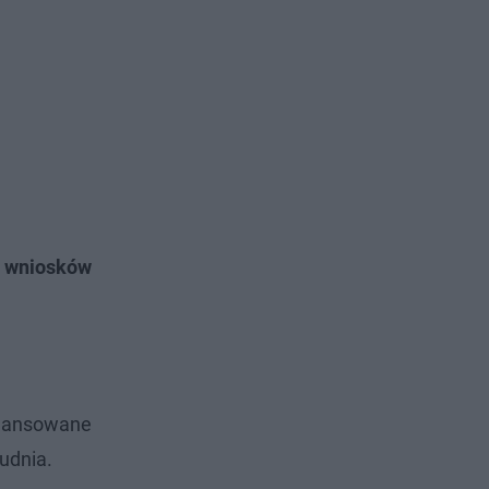
. wniosków
inansowane
udnia.