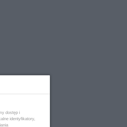
y dostęp i
lne identyfikatory,
iania