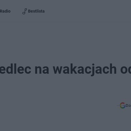
Radio
Bestlista
iedlec na wakacjach o
Do