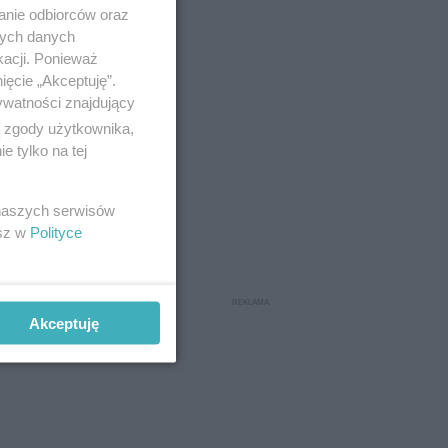
anie odbiorców oraz
nych danych
kacji. Ponieważ
ięcie „Akceptuję”.
ywatności znajdujący
ą zgody użytkownika,
 tylko na tej
 naszych serwisów
esz w
Polityce
Akceptuję