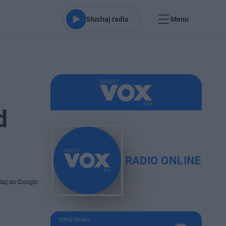
Słuchaj radia
Menu
d
RADIO ONLINE
daj do Google
TERAZ GRAMY