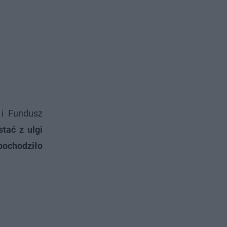
 i Fundusz
tać z ulgi
pochodziło