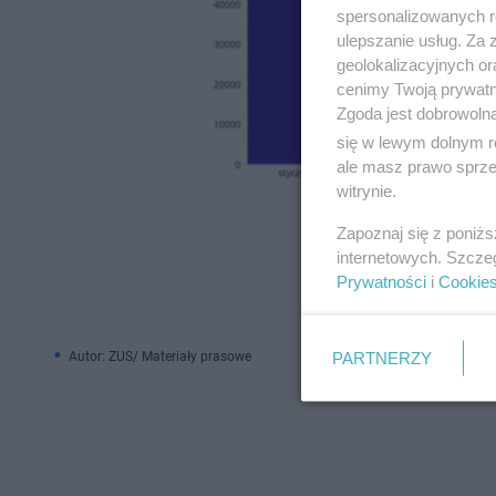
spersonalizowanych re
ulepszanie usług. Za
geolokalizacyjnych or
cenimy Twoją prywatno
Zgoda jest dobrowoln
się w lewym dolnym r
ale masz prawo sprzec
witrynie.
Zapoznaj się z poniż
internetowych. Szcze
Prywatności
i
Cookie
PARTNERZY
Autor: ZUS/ Materiały prasowe