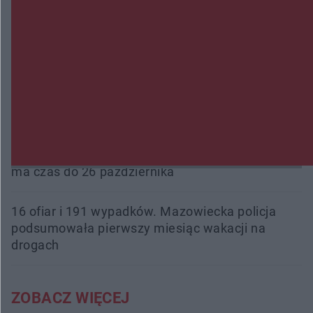
wydarzeń w różnych częściach miasta
Przeglądy, których nie było. Korupcja i
fałszowanie dokumentów!
Beach Ball Radom na Borkach. Turniej otworzy
nowe boiska dla mieszkańców
Śledztwo w „Drzewnej” przedłużone. Prokuratura
ma czas do 26 października
16 ofiar i 191 wypadków. Mazowiecka policja
podsumowała pierwszy miesiąc wakacji na
drogach
ZOBACZ WIĘCEJ