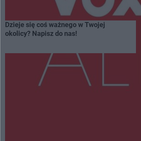
Dzieje się coś ważnego w Twojej
okolicy? Napisz do nas!
Więcej
NAJNOWSZE:
Trwa walka z nosówką w schronisku. Są
śmiertelne przypadki. Uruchomiono zbiórkę!
Radom Music Camp 2026. Trzy dni koncertów i