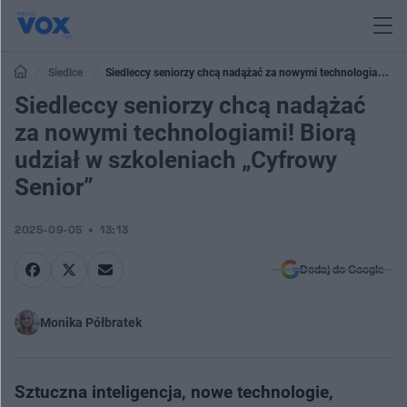
Siedlce
Siedleccy seniorzy chcą nadążać za nowymi technologiami!
Biorą udział w szkoleniach „Cyfrowy Senior”
Siedleccy seniorzy chcą nadążać
za nowymi technologiami! Biorą
udział w szkoleniach „Cyfrowy
Senior”
2025-09-05
13:13
Dodaj do Google
Monika Półbratek
Sztuczna inteligencja, nowe technologie,