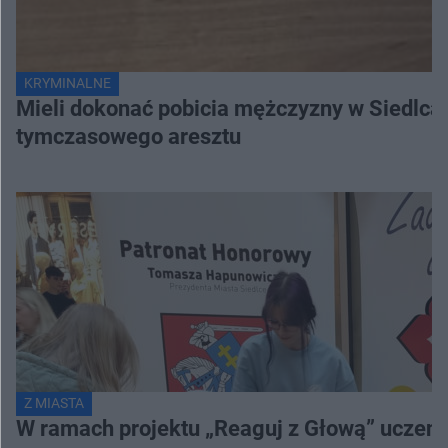
KRYMINALNE
Mieli dokonać pobicia mężczyzny w Siedlcach
tymczasowego aresztu
Z MIASTA
W ramach projektu „Reaguj z Głową” uczenni