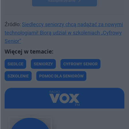
Następne pytanie
Źródło:
Siedleccy seniorzy chcą nadążać za nowymi
technologiami! Biorą udział w szkoleniach „Cyfrowy
Senior”
SIEDLCE
SENIORZY
CYFROWY SENIOR
SZKOLENIE
POMOC DLA SENIORÓW