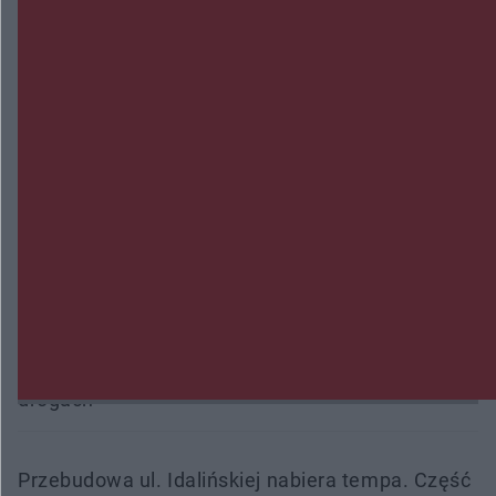
Przeglądy, których nie było. Korupcja i
fałszowanie dokumentów!
Beach Ball Radom na Borkach. Turniej otworzy
nowe boiska dla mieszkańców
Śledztwo w „Drzewnej” przedłużone. Prokuratura
ma czas do 26 października
16 ofiar i 191 wypadków. Mazowiecka policja
podsumowała pierwszy miesiąc wakacji na
drogach
Przebudowa ul. Idalińskiej nabiera tempa. Część