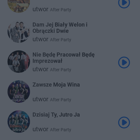
utwor
After Party
Dam Jej Biały Welon i
Obrączki Dwie
utwor
After Party
Nie Będę Pracował Będę
Imprezował
utwor
After Party
Zawsze Moja Wina
utwor
After Party
Dzisiaj Ty, Jutro Ja
utwor
After Party