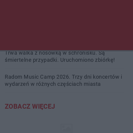
kobiety. Dwie osoby usłyszały zarzut
zabójstwa
Burze sparaliżowały region. Strażacy
interweniowali 58 razy
Trwa walka z nosówką w schronisku. Są
śmiertelne przypadki. Uruchomiono zbiórkę!
Radom Music Camp 2026. Trzy dni koncertów i
wydarzeń w różnych częściach miasta
ZOBACZ WIĘCEJ