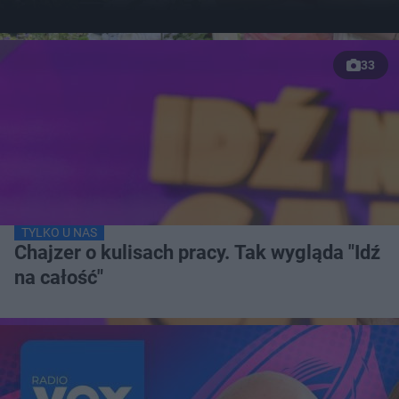
33
TYLKO U NAS
Chajzer o kulisach pracy. Tak wygląda "Idź
na całość"