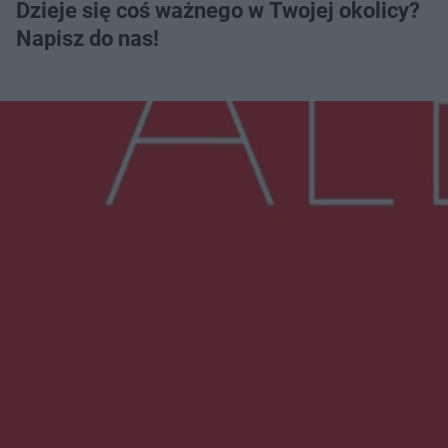
Dzieje się coś ważnego w Twojej okolicy?
Napisz do nas!
Więcej
NAJNOWSZE:
Wsola: Renault uderzyło w słup i stanął w
płomieniach. 49-latek trafił do szpitala
Zmiany i przesunięcia remontu bulwaru w
Gorzowie. Dlaczego?
Policjanci z Przysuchy odnaleźli ciało 40-letniej