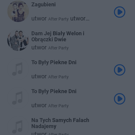
Zagubieni
utwor
utwor
After Party
Red Queen
Dam Jej Biały Welon i
Obrączki Dwie
utwor
After Party
To Były Piekne Dni
utwor
After Party
To Były Piekne Dni
utwor
After Party
Na Tych Samych Falach
Nadajemy
utwor
After Party