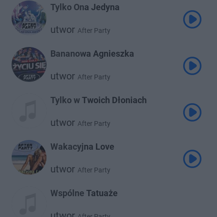
Tylko Ona Jedyna
utwor
After Party
Bananowa Agnieszka
utwor
After Party
Tylko w Twoich Dłoniach
utwor
After Party
Wakacyjna Love
utwor
After Party
Wspólne Tatuaże
utwor
After Party