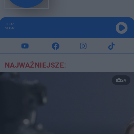
TERAZ
GRAMY
NAJWAŻNIEJSZE:
24