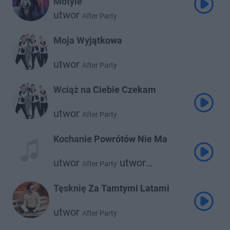
Motyle
utwor
After Party
Moja Wyjątkowa
utwor
After Party
Wciąż na Ciebie Czekam
utwor
After Party
Kochanie Powrótów Nie Ma
utwor
utwor
After Party
Camasutra
Tęsknię Za Tamtymi Latami
utwor
After Party