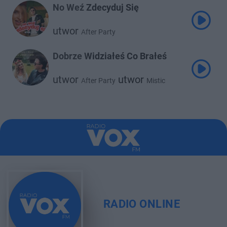
No Weź Zdecyduj Się
utwor
After Party
Dobrze Widziałeś Co Brałeś
utwor
utwor
After Party
Mistic
RADIO ONLINE