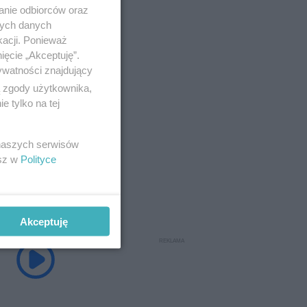
anie odbiorców oraz
nych danych
kacji. Ponieważ
ięcie „Akceptuję”.
ywatności znajdujący
ą zgody użytkownika,
 tylko na tej
 naszych serwisów
esz w
Polityce
Akceptuję