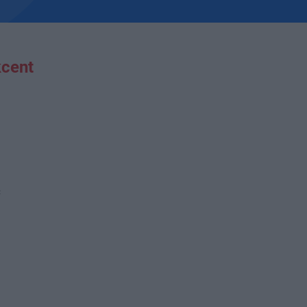
cent
ć