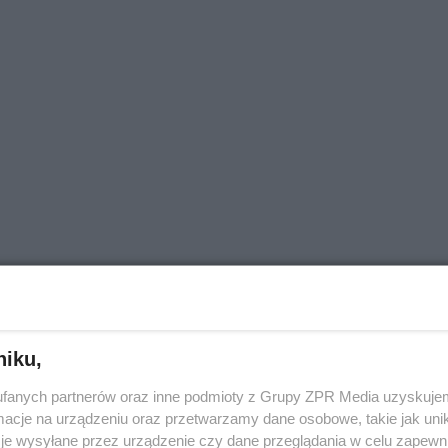
niku,
fanych partnerów oraz inne podmioty z Grupy ZPR Media uzyskujem
cje na urządzeniu oraz przetwarzamy dane osobowe, takie jak unika
je wysyłane przez urządzenie czy dane przeglądania w celu zapewn