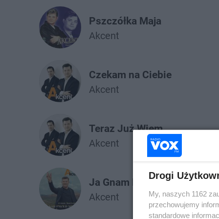
Pszczółka Maja
Akcent
Czekam na Ciebie
Akcent
Teraz Już Wiem
Akcent
Drogi Użytkow
Ja Gnam Przed Siebie
My, naszych 1162 zau
Akcent
przechowujemy informa
standardowe informac