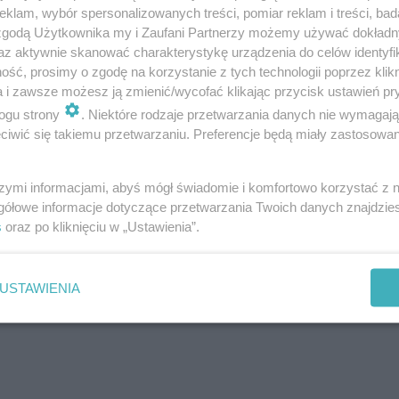
klam, wybór spersonalizowanych treści, pomiar reklam i treści, bad
 zgodą Użytkownika my i Zaufani Partnerzy możemy używać dokład
az aktywnie skanować charakterystykę urządzenia do celów identyfi
ść, prosimy o zgodę na korzystanie z tych technologii poprzez klikn
a i zawsze możesz ją zmienić/wycofać klikając przycisk ustawień pr
ogu strony
. Niektóre rodzaje przetwarzania danych nie wymagaj
iwić się takiemu przetwarzaniu. Preferencje będą miały zastosowanie
szymi informacjami, abyś mógł świadomie i komfortowo korzystać z
gółowe informacje dotyczące przetwarzania Twoich danych znajdzi
s
oraz po kliknięciu w „Ustawienia”.
USTAWIENIA