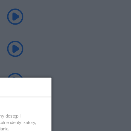
y dostęp i
lne identyfikatory,
iania