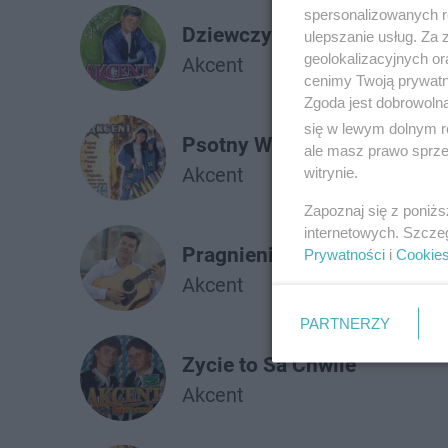
spersonalizowanych re
Dziewczyna z Klubu Disco
ulepszanie usług. Za
geolokalizacyjnych or
Akcent
cenimy Twoją prywatno
Zgoda jest dobrowoln
się w lewym dolnym r
Psotny Wiatr
ale masz prawo sprzec
Akcent
witrynie.
Zapoznaj się z poniż
internetowych. Szcze
Pragnienie Miłości
Prywatności
i
Cookie
Akcent
PARTNERZY
Zycie to Sa Chwile
Akcent