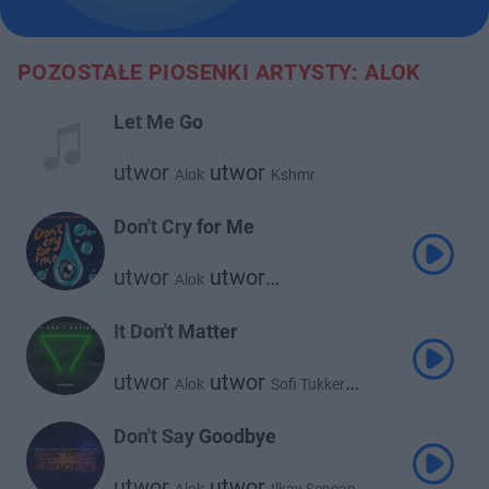
POZOSTAŁE PIOSENKI ARTYSTY: ALOK
Let Me Go
utwor
utwor
Alok
Kshmr
Don't Cry for Me
utwor
utwor
Alok
utwor
Martin Jensesn
Jason Derulo
It Don't Matter
utwor
utwor
Alok
Sofi Tukker
utwor
Inna
Don't Say Goodbye
utwor
utwor