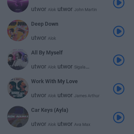
utwor
utwor
Alok
John Martin
Deep Down
utwor
Alok
All By Myself
utwor
utwor
Alok
Sigala
utwor
Ellie Goulding
Work With My Love
utwor
utwor
Alok
James Arthur
Car Keys (Ayla)
utwor
utwor
Alok
Ava Max