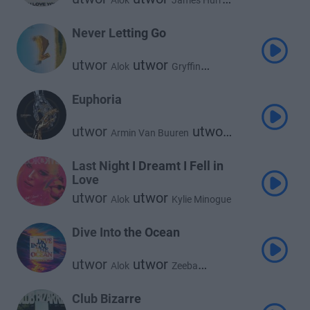
Alok
James Hurr
utwor
Supafly
Never Letting Go
utwor
utwor
Alok
Gryffin
utwor
Julia Church
Euphoria
utwor
utwor
Armin Van Buuren
utwor
Alok
Norma Jean Martine
Last Night I Dreamt I Fell in
Love
utwor
utwor
Alok
Kylie Minogue
Dive Into the Ocean
utwor
utwor
Alok
Zeeba
utwor
Portugal. the Man
Club Bizarre