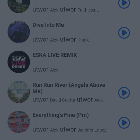
utwor
utwor
Alok
Faithless
utwor
utwor
Sam Harper
Alex Christensen
Dive Into Me
utwor
utwor
Alok
Khalid
ESKA LIVE REMIX
utwor
Alok
Run Run River (Angels Above
Me)
utwor
utwor
David Guetta
Alok
utwor
Stick Figure
Everything's Fine (Pm)
utwor
utwor
Alok
Jennifer Lopez