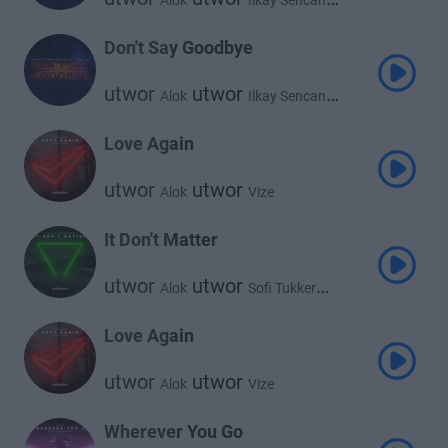
Alok
Ilkay Sencan
utwor
Tove Lo
Don't Say Goodbye
utwor
utwor
Alok
Ilkay Sencan
utwor
Tove Lo
Love Again
utwor
utwor
Alok
Vize
It Don't Matter
utwor
utwor
Alok
Sofi Tukker
utwor
Inna
Love Again
utwor
utwor
Alok
Vize
Wherever You Go