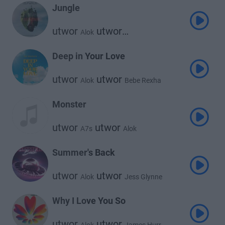
Jungle
utwor
utwor
Alok
utwor
The Chainsmokers
Mae Stephens
Deep in Your Love
utwor
utwor
Alok
Bebe Rexha
Monster
utwor
utwor
A7s
Alok
Summer's Back
utwor
utwor
Alok
Jess Glynne
Why I Love You So
utwor
utwor