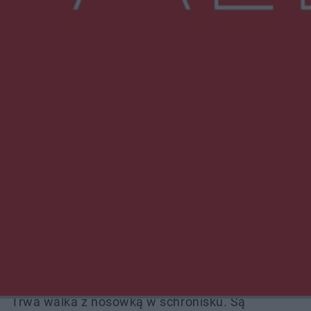
NAJNOWSZE:
Wsola: Renault uderzyło w słup i stanął w
płomieniach. 49-latek trafił do szpitala
Zmiany i przesunięcia remontu bulwaru w
Gorzowie. Dlaczego?
Policjanci z Przysuchy odnaleźli ciało 40-letniej
kobiety. Dwie osoby usłyszały zarzut
zabójstwa
Burze sparaliżowały region. Strażacy
interweniowali 58 razy
Trwa walka z nosówką w schronisku. Są