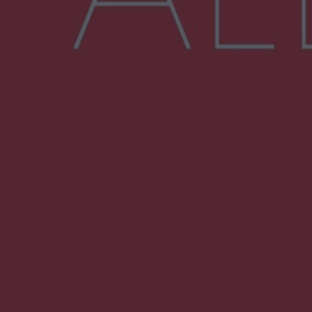
Więcej
NAJNOWSZE:
Trwa walka z nosówką w schronisku. Są
śmiertelne przypadki. Uruchomiono zbiórkę!
Radom Music Camp 2026. Trzy dni koncertów i
wydarzeń w różnych częściach miasta
Przeglądy, których nie było. Korupcja i
fałszowanie dokumentów!
Beach Ball Radom na Borkach. Turniej otworzy
nowe boiska dla mieszkańców