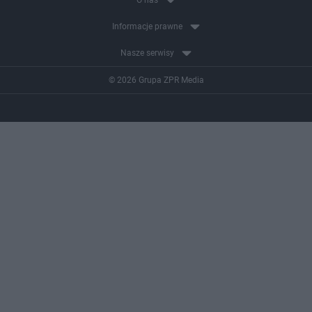
O nas
Informacje prawne
Nasze serwisy
© 2026 Grupa ZPR Media