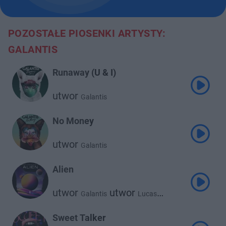
POZOSTAŁE PIOSENKI ARTYSTY:
GALANTIS
Runaway (U & I)
utwor
Galantis
No Money
utwor
Galantis
Alien
utwor
utwor
Galantis
Lucas
utwor
Ilira
Sweet Talker