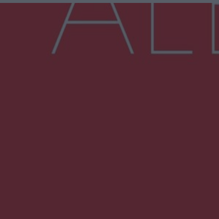
Więcej
NAJNOWSZE:
Przeglądy, których nie było. Korupcja i
fałszowanie dokumentów!
Beach Ball Radom na Borkach. Turniej otworzy
nowe boiska dla mieszkańców
Śledztwo w „Drzewnej” przedłużone.
Prokuratura ma czas do 26 października
16 ofiar i 191 wypadków. Mazowiecka policja