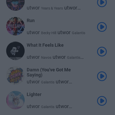
utwor
utwor
Years & Years
Galantis
Run
utwor
utwor
Becky Hill
Galantis
What It Feels Like
utwor
utwor
Navos
Galantis
utwor
You
Damn (You've Got Me
Saying)
utwor
utwor
Galantis
utwor
David Guetta
Mnek
Lighter
utwor
utwor
Galantis
utwor
David Guetta