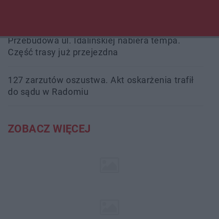
podsumowała pierwszy miesiąc wakacji na
drogach
Przebudowa ul. Idalińskiej nabiera tempa.
Część trasy już przejezdna
127 zarzutów oszustwa. Akt oskarżenia trafił
do sądu w Radomiu
ZOBACZ WIĘCEJ