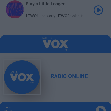
5 Seconds of Summer
Stay a Little Longer
utwor
utwor
Joel Corry
Galantis
utwor
Izzy Bizu
RADIO ONLINE
TERAZ