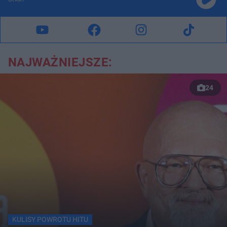
GRAMY
NAJWAŻNIEJSZE:
24
KULISY POWROTU HITU