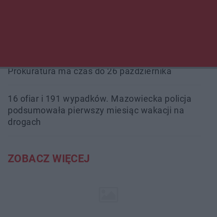
Beach Ball Radom na Borkach. Turniej otworzy
nowe boiska dla mieszkańców
Śledztwo w „Drzewnej” przedłużone.
Prokuratura ma czas do 26 października
16 ofiar i 191 wypadków. Mazowiecka policja
podsumowała pierwszy miesiąc wakacji na
drogach
ZOBACZ WIĘCEJ