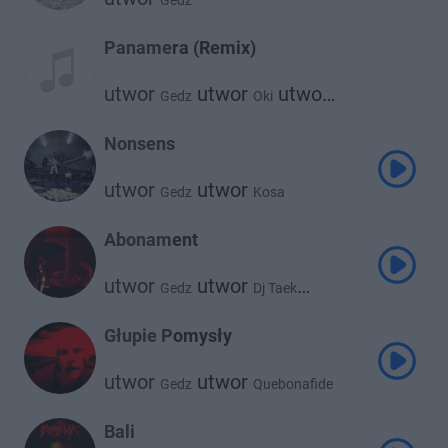
Gedz
Panamera (Remix)
utwor
utwor
utwor
Gedz
Oki
utwor
utwor
Kronkel Dom
Kizo
Catch Up
Nonsens
utwor
utwor
Gedz
Kosa
Abonament
utwor
utwor
Gedz
Dj Taek
utwor
Skytech
Głupie Pomysły
utwor
utwor
Gedz
Quebonafide
Bali