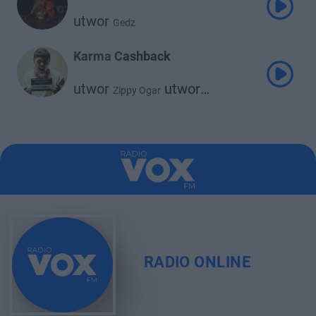
utwor
Gedz
Karma Cashback
utwor
utwor
Zippy Ogar
utwor
utwor
Joachim
Gedz
Gunz
RADIO ONLINE