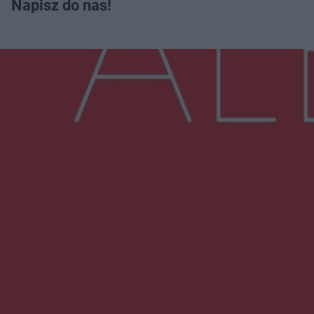
Napisz do nas!
Więcej
NAJNOWSZE:
Trwa walka z nosówką w schronisku. Są
śmiertelne przypadki. Uruchomiono zbiórkę!
Radom Music Camp 2026. Trzy dni koncertów i
wydarzeń w różnych częściach miasta
Przeglądy, których nie było. Korupcja i
fałszowanie dokumentów!