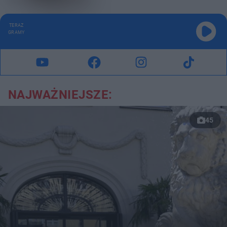
TERAZ
GRAMY
NAJWAŻNIEJSZE:
45