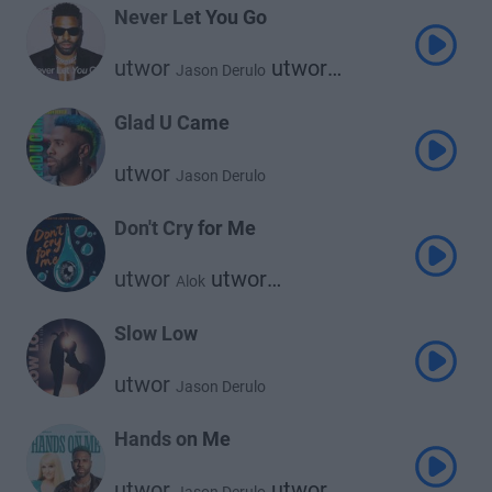
Never Let You Go
utwor
utwor
Jason Derulo
Shouse
Glad U Came
utwor
Jason Derulo
Don't Cry for Me
utwor
utwor
Alok
utwor
Martin Jensesn
Jason Derulo
Slow Low
utwor
Jason Derulo
Hands on Me
utwor
utwor