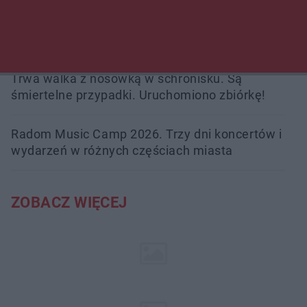
Burze sparaliżowały region. Strażacy
interweniowali 58 razy
Trwa walka z nosówką w schronisku. Są
śmiertelne przypadki. Uruchomiono zbiórkę!
Radom Music Camp 2026. Trzy dni koncertów i
wydarzeń w różnych częściach miasta
ZOBACZ WIĘCEJ