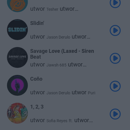
utwor
utwor
Tesher
Jason Derulo
Slidin'
utwor
utwor
Jason Derulo
Kodak Black
Savage Love (Laxed - Siren
Beat
utwor
utwor
Jawsh 685
Jason Derulo
Coño
utwor
utwor
Jason Derulo
Puri
utwor
Jhorrmountain
1, 2, 3
utwor
utwor
Sofia Reyes
ft.
Jason Derulo