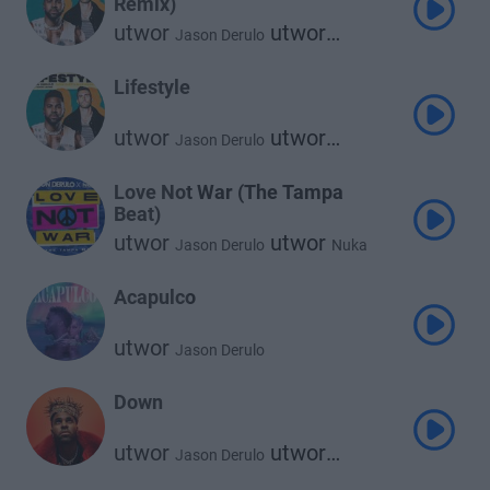
Remix)
utwor
utwor
Jason Derulo
Adam Levine
Lifestyle
utwor
utwor
Jason Derulo
Adam Levine
Love Not War (The Tampa
Beat)
utwor
utwor
Jason Derulo
Nuka
Acapulco
utwor
Jason Derulo
Down
utwor
utwor
Jason Derulo
David Guetta