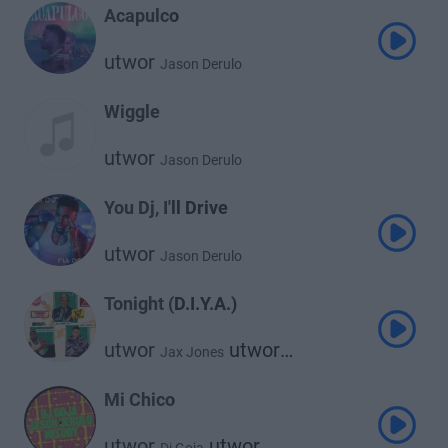
Acapulco
utwor
Jason Derulo
Wiggle
utwor
Jason Derulo
You Dj, I'll Drive
utwor
Jason Derulo
Tonight (D.I.Y.A.)
utwor
utwor
Jax Jones
utwor
Joel Corry
Jason Derulo
Mi Chico
utwor
utwor