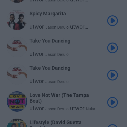
Jason Derulo
Meghan Trainor
Spicy Margarita
utwor
utwor
Jason Derulo
Michael Buble
Take You Dancing
utwor
Jason Derulo
Take You Dancing
utwor
Jason Derulo
Love Not War (The Tampa
Beat)
utwor
utwor
Jason Derulo
Nuka
Lifestyle (David Guetta