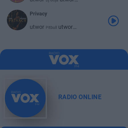
Dj Goja
Jason Derulo
Privacy
utwor
utwor
Pitbull
Jason Derulo
RADIO ONLINE