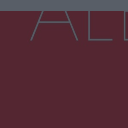
Więcej
NAJNOWSZE:
Wsola: Renault uderzyło w słup i stanął w
płomieniach. 49-latek trafił do szpitala
Zmiany i przesunięcia remontu bulwaru w
Gorzowie. Dlaczego?
Policjanci z Przysuchy odnaleźli ciało 40-letniej
kobiety. Dwie osoby usłyszały zarzut
zabójstwa